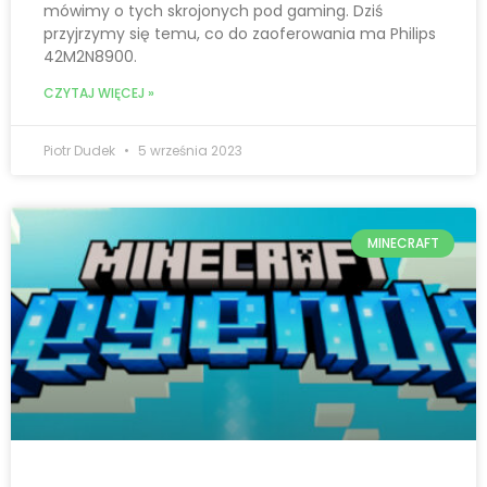
mówimy o tych skrojonych pod gaming. Dziś
przyjrzymy się temu, co do zaoferowania ma Philips
42M2N8900.
CZYTAJ WIĘCEJ »
Piotr Dudek
5 września 2023
MINECRAFT