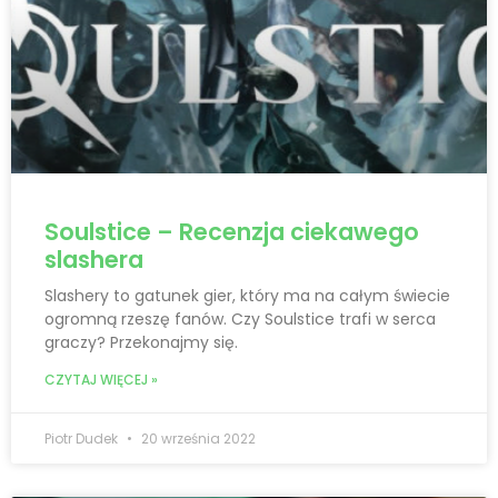
Soulstice – Recenzja ciekawego
slashera
Slashery to gatunek gier, który ma na całym świecie
ogromną rzeszę fanów. Czy Soulstice trafi w serca
graczy? Przekonajmy się.
CZYTAJ WIĘCEJ »
Piotr Dudek
20 września 2022