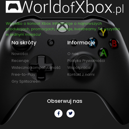
Wszystko o konsoli Xbox. Informacje o najnowszych
produkcjach, promocjach, recenzje, livestreamy. To wszystko
w jednym miejscu!
Na skróty
Informacje
Nowości
O nas
Recenzje
Polityka Prywatności
Wsteczna kompatybilność
Współpraca
Free-to-Play
Kontakt z nami
Gry Splitscreen
Obserwuj nas