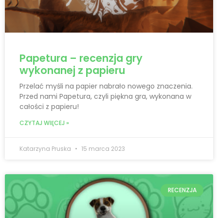
Papetura – recenzja gry
wykonanej z papieru
Przelać myśli na papier nabrało nowego znaczenia.
Przed nami Papetura, czyli piękna gra, wykonana w
całości z papieru!
CZYTAJ WIĘCEJ »
Katarzyna Pruska
15 marca 2023
RECENZJA