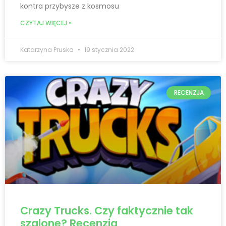
kontra przybysze z kosmosu
CZYTAJ WIĘCEJ »
Katarzyna Pruska
19 stycznia 2022
RECENZJA
Crazy Trucks. Czy faktycznie tak
szalone? Recenzja