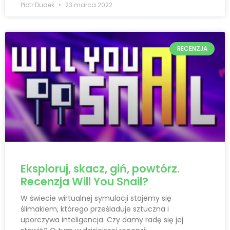
Piotr Dudek
23 marca 2022
RECENZJA
Eksploruj, skacz, giń, powtórz.
Recenzja Will You Snail?
W świecie wirtualnej symulacji stajemy się
ślimakiem, którego prześladuje sztuczna i
uporczywa inteligencja. Czy damy radę się jej