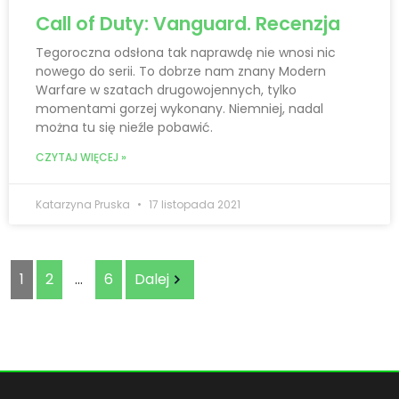
Call of Duty: Vanguard. Recenzja
Tegoroczna odsłona tak naprawdę nie wnosi nic
nowego do serii. To dobrze nam znany Modern
Warfare w szatach drugowojennych, tylko
momentami gorzej wykonany. Niemniej, nadal
można tu się nieźle pobawić.
CZYTAJ WIĘCEJ »
Katarzyna Pruska
17 listopada 2021
1
2
…
6
Dalej