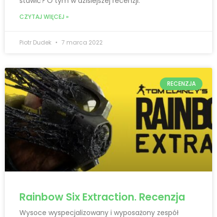
stawić? O tym w dzisiejszej recenzji.
CZYTAJ WIĘCEJ »
Piotr Dudek
7 marca 2022
RECENZJA
Rainbow Six Extraction. Recenzja
Wysoce wyspecjalizowany i wyposażony zespół