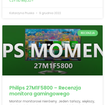
CZYTAJ WIĘCEJ »
Katarzyna Pruska
9 grudnia 2022
RECENZJA
Philips 27M1F5800 – Recenzja
monitora gamingowego
Monitor monitorowi nierówny. Jeden tańszy, większy,