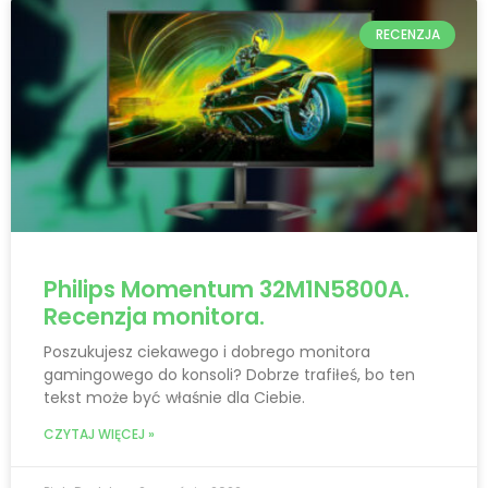
RECENZJA
Philips Momentum 32M1N5800A.
Recenzja monitora.
Poszukujesz ciekawego i dobrego monitora
gamingowego do konsoli? Dobrze trafiłeś, bo ten
tekst może być właśnie dla Ciebie.
CZYTAJ WIĘCEJ »