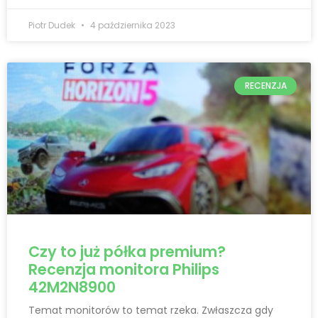
Piotr Dudek
4 października 2023
RECENZJA
Czy to już półka premium?
Recenzja monitora Philips
42M2N8900
Temat monitorów to temat rzeka. Zwłaszcza gdy