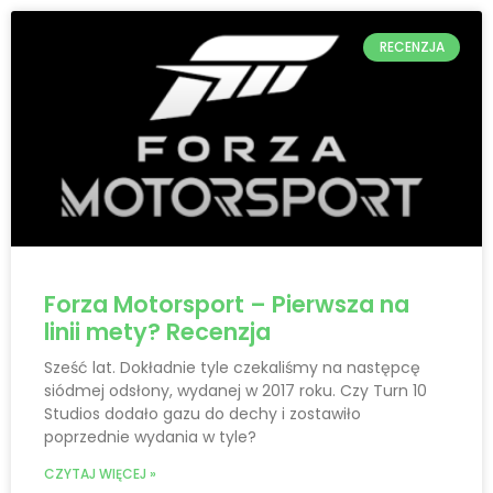
RECENZJA
Forza Motorsport – Pierwsza na
linii mety? Recenzja
Sześć lat. Dokładnie tyle czekaliśmy na następcę
siódmej odsłony, wydanej w 2017 roku. Czy Turn 10
Studios dodało gazu do dechy i zostawiło
poprzednie wydania w tyle?
CZYTAJ WIĘCEJ »