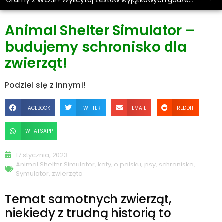
Gramy z WOŚP! Wylicytuj zestaw wyjątkowych gadżetów.
Animal Shelter Simulator –
budujemy schronisko dla
zwierząt!
Podziel się z innymi!
FACEBOOK
TWITTER
EMAIL
REDDIT
WHATSAPP
17 stycznia, 2023
Animal Shelter Simulator
,
koty
,
o polsku
,
psy
,
schronisko
,
Symulator
,
zwierzęta
Temat samotnych zwierząt,
niekiedy z trudną historią to