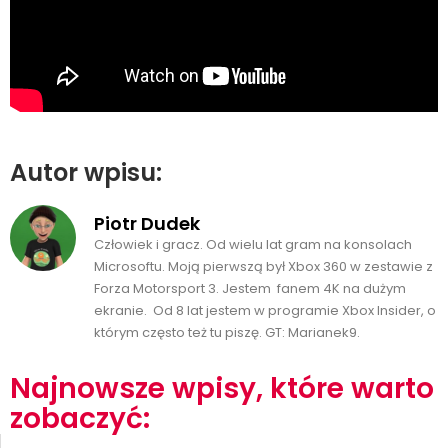
Autor wpisu:
Piotr Dudek
Człowiek i gracz. Od wielu lat gram na konsolach
Microsoftu. Moją pierwszą był Xbox 360 w zestawie z
Forza Motorsport 3. Jestem fanem 4K na dużym
ekranie. Od 8 lat jestem w programie Xbox Insider, o
którym często też tu piszę. GT: Marianek9.
Najnowsze wpisy, które warto
zobaczyć: