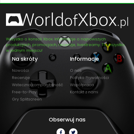
Wszystko o konsoli Xbox. Informacje o najnowszych
produkcjach, promocjach, recenzje, livestreamy. To wszystko
w jednym miejscu!
Na skróty
Informacje
Nowości
O nas
Recenzje
Polityka Prywatności
Wsteczna kompatybilność
Współpraca
Free-to-Play
Kontakt z nami
Gry Splitscreen
Obserwuj nas