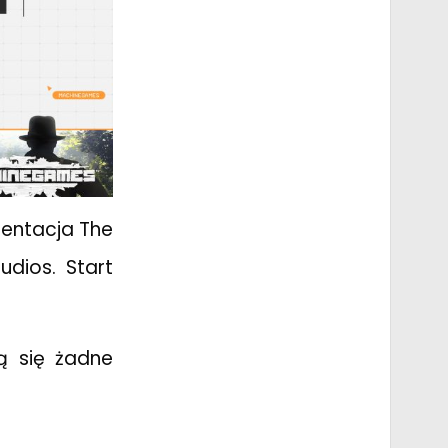
zentacja The
udios. Start
ą się żadne