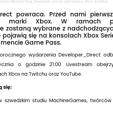
ivision Blizzard King
,
Developer_Direct
,
game pass
,
Xbox
,
ZeniMax
irect powraca. Przed nami pierws
z marki Xbox. W ramach p
ne zostaną wybrane z nadchodzący
e pojawią się na konsolach Xbox Seri
amencie Game Pass.
gorocznego wydarzenia Developer_Direct odb
ycznia o godzinie 21:00. Livestream obejr
łach Xbox na Twitchu oraz YouTube.
 się:
w szwedzkim studiu MachineGames, twórców 