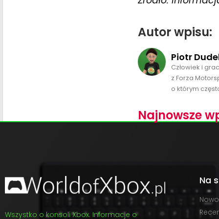
Źródło: Informac
Autor wpisu:
Piotr Dude
Człowiek i gra
z Forza Motors
o którym często
Najnowsze wp
Na s
Nowo
Recen
Wszystko o konsoli Xbox. Informacje o