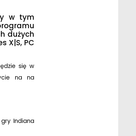
zy w tym
rogramu
ch dużych
es X|S, PC
ędzie się w
zycie na na
gry Indiana