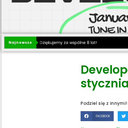
Dziękujemy za wspólne 8 lat!
Najnowsze
Develope
styczni
Podziel się z innymi!
FACEBOOK