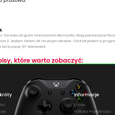
ja prasowa.
k
cz. Od wielu lat gram na konsolach Microsoftu. Moją pierwszą był Xbo
port 3. Jestem fanem 4K na dużym ekranie. Od 8 lat jestem w progra
 też tu piszę. GT: Marianek9.
isy, które warto zobaczyć:
króty
Informacje
ści
O nas
zje
Polityka Prywatności