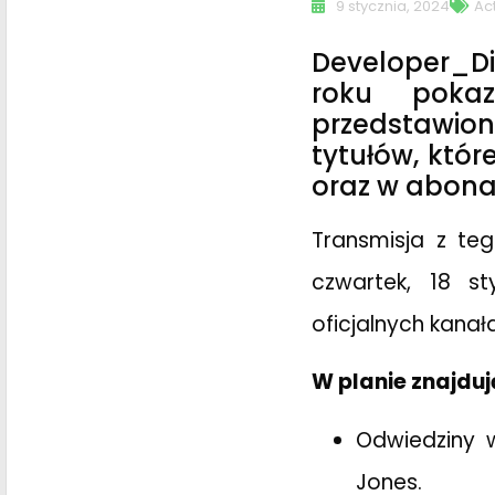
9 stycznia, 2024
Act
Developer_D
roku poka
przedstawio
tytułów, któr
oraz w abon
Transmisja z te
czwartek, 18 st
oficjalnych kana
W planie znajdują
Odwiedziny 
Jones.