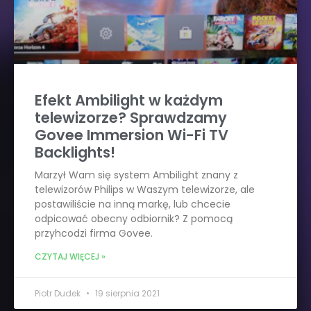
Efekt Ambilight w każdym
telewizorze? Sprawdzamy
Govee Immersion Wi-Fi TV
Backlights!
Marzył Wam się system Ambilight znany z
telewizorów Philips w Waszym telewizorze, ale
postawiliście na inną markę, lub chcecie
odpicować obecny odbiornik? Z pomocą
przyhcodzi firma Govee.
CZYTAJ WIĘCEJ »
Piotr Dudek
19 sierpnia 2021