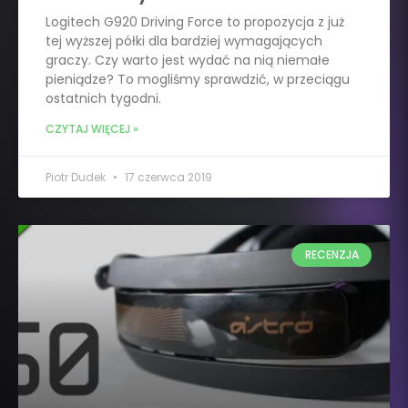
Logitech G920 Driving Force to propozycja z już
tej wyższej półki dla bardziej wymagających
graczy. Czy warto jest wydać na nią niemałe
pieniądze? To mogliśmy sprawdzić, w przeciągu
ostatnich tygodni.
CZYTAJ WIĘCEJ »
Piotr Dudek
17 czerwca 2019
RECENZJA