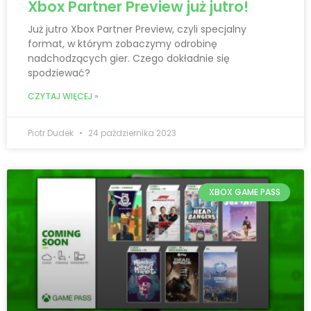
Xbox Partner Preview już jutro!
Już jutro Xbox Partner Preview, czyli specjalny
format, w którym zobaczymy odrobinę
nadchodzących gier. Czego dokładnie się
spodziewać?
CZYTAJ WIĘCEJ »
Piotr Dudek
24 października 2023
XBOX GAME PASS