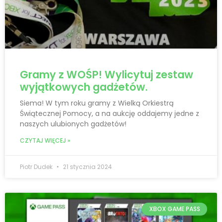
Gramy z WOŚP! Wylicytuj zestaw
wyjątkowych gadżetów.
Siema! W tym roku gramy z Wielką Orkiestrą
Świątecznej Pomocy, a na aukcję oddajemy jedne z
naszych ulubionych gadżetów!
CZYTAJ WIĘCEJ »
Piotr Dudek
21 stycznia 2024
XBOX GAME PASS