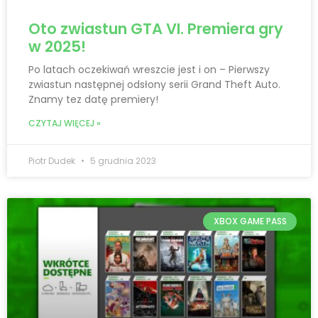
Oto zwiastun GTA VI. Premiera gry
w 2025!
Po latach oczekiwań wreszcie jest i on – Pierwszy
zwiastun następnej odsłony serii Grand Theft Auto.
Znamy tez datę premiery!
CZYTAJ WIĘCEJ »
Piotr Dudek
5 grudnia 2023
XBOX GAME PASS