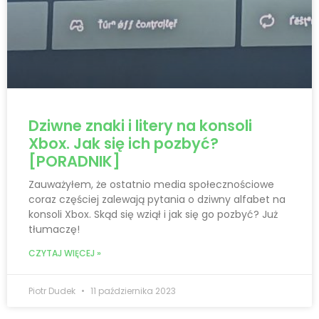
Dziwne znaki i litery na konsoli
Xbox. Jak się ich pozbyć?
[PORADNIK]
Zauważyłem, że ostatnio media społecznościowe
coraz częściej zalewają pytania o dziwny alfabet na
konsoli Xbox. Skąd się wziął i jak się go pozbyć? Już
tłumaczę!
CZYTAJ WIĘCEJ »
Piotr Dudek
11 października 2023