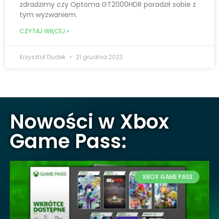
zdradzimy czy Optoma GT2000HDR poradził sobie z
tym wyzwaniem.
CZYTAJ WIĘCEJ »
Krzysztof Dudek
21 grudnia 2023
Nowości w Xbox
Game Pass:
XBOX GAME PASS