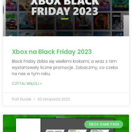
Xbox na Black Friday 2023
Black Friday zbliża się wielkimi krokami, a wraz z nim
wystartowały liczne promocje. Zobaczmy, co czeka
na nas w tym roku.
CZYTAJ WIĘCEJ »
Piotr Dudek
20 listopada 2023
XBOX GAME PASS