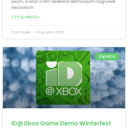
sezon, a wraz z nim weekend darmowych rozgrywek
sieciowych.
CZYTAJ WIĘCEJ »
Piotr Dudek
14 grudnia 2023
ID@XBOX
ID@Xbox Game Demo Winterfest