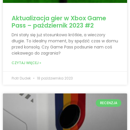
Aktualizacja gier w Xbox Game
Pass – październik 2023 #2
Dni stały się już stosunkowo krótkie, a wieczory
długie. To idealny moment, by spędzić czas w domu
przed konsolą. Czy Game Pass podsunie nam coś
ciekawego do zagrania?
CZYTAJ WIĘCEJ »
Piotr Dudek
18 października 2023
RECENZJA