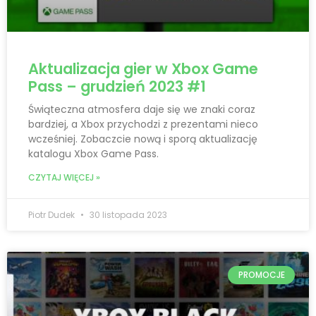
Aktualizacja gier w Xbox Game
Pass – grudzień 2023 #1
Świąteczna atmosfera daje się we znaki coraz
bardziej, a Xbox przychodzi z prezentami nieco
wcześniej. Zobaczcie nową i sporą aktualizację
katalogu Xbox Game Pass.
CZYTAJ WIĘCEJ »
Piotr Dudek
30 listopada 2023
PROMOCJE