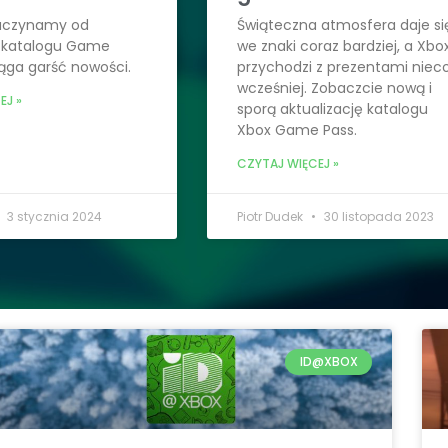
aczynamy od
Świąteczna atmosfera daje si
i katalogu Game
we znaki coraz bardziej, a Xbo
ąga garść nowości.
przychodzi z prezentami niec
wcześniej. Zobaczcie nową i
EJ »
sporą aktualizację katalogu
Xbox Game Pass.
CZYTAJ WIĘCEJ »
3 stycznia 2024
Piotr Dudek
30 listopada 2023
ID@XBOX