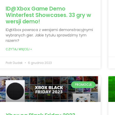
ID@Xbox Game Demo
Winterfest Showcases. 33 gry w
wersji demo!
ID@Xbox powraca z wersjami demonstracyjnymi
wybranych gier. Jakie tytułu sprawdzimy tym
razem?
CZYTAJ WIĘCEJ »
Piotr Dudek
6 grudnia 2023
PROMOCJE