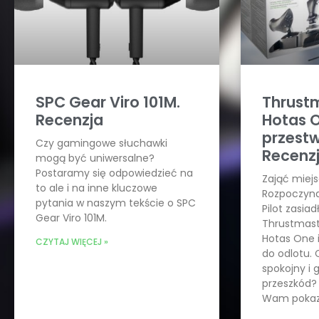
SPC Gear Viro 101M.
Thrustm
Recenzja
Hotas 
przest
Czy gamingowe słuchawki
Recenzj
mogą być uniwersalne?
Postaramy się odpowiedzieć na
Zająć miejs
to ale i na inne kluczowe
Rozpoczyna
pytania w naszym tekście o SPC
Pilot zasiad
Gear Viro 101M.
Thrustmaste
Hotas One 
CZYTAJ WIĘCEJ »
do odlotu. 
spokojny i g
przeszkód?
Wam pokaza