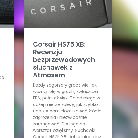
-
Corsair HS75 XB:
Recenzja
bezprzewodowych
słuchawek z
Atmosem
do
Każdy zagorzały gracz wie, jak
ważną rolę w grach, zwłaszcza
FPS, pełni dźwięk. To od niego w
dużej mierze zależy, jak szybko
uda się nam zlokalizować źródło
zagrożenia i niezwłocznie
zareagować. Dlatego na
warsztat wzięliśmy słuchawki
Corsair HS75 XB, debiutujące już