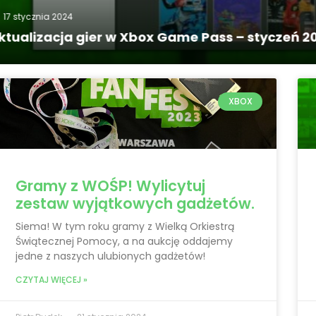
3 stycznia 2024
zeń 2024 #2
Aktualizacja gier w Xb
XBOX
Gramy z WOŚP! Wylicytuj
zestaw wyjątkowych gadżetów.
Siema! W tym roku gramy z Wielką Orkiestrą
Świątecznej Pomocy, a na aukcję oddajemy
jedne z naszych ulubionych gadżetów!
CZYTAJ WIĘCEJ »