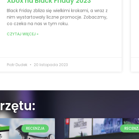
Xbox na Black Friday 2023
Black Friday zbliża się wielkimi krokami, a wraz z
nim wystartowały liczne promocje. Zobaczmy,
co czeka na nas w tym roku.
CZYTAJ WIĘCEJ »
Piotr Dudek
20 listopada 2023
rzętu:
RECENZJA
RECENZ