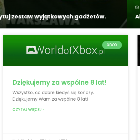
17 stycznia 2024
Aktualizacja gier w Xbox Game Pass – styc
XBOX
Dziękujemy za wspólne 8 lat!
Wszystko, co dobre kiedyś się kończy.
Dziękujemy Wam za wspólne 8 lat!
CZYTAJ WIĘCEJ »