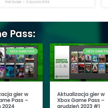
Piotr Dudek
3 stycznia 2024
e Pass:
XBOX GAME PASS
XBOX GAME PA
zacja gier w
Aktualizacja gier w
ame Pass –
Xbox Game Pass –
ń 2024
grudzień 2023 #1