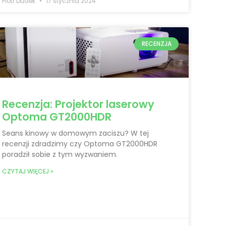
Piotr Dudek
17 stycznia 2024
RECENZJA
Recenzja: Projektor laserowy
Optoma GT2000HDR
Seans kinowy w domowym zaciszu? W tej
recenzji zdradzimy czy Optoma GT2000HDR
poradził sobie z tym wyzwaniem.
CZYTAJ WIĘCEJ »