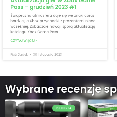
Aktualizacja gier w Xbox Game
Pass – grudzień 2023 #1
Świąteczna atmosfera daje się we znaki coraz
bardziej, a Xbox przychodzi z prezentami nieco
wcześniej. Zobaczcie nową i sporą aktualizację
katalogu Xbox Game Pass.
CZYTAJ WIĘCEJ »
Piotr Dudek
30 listopada 2023
Wybrane recenzje sp
RECENZJA