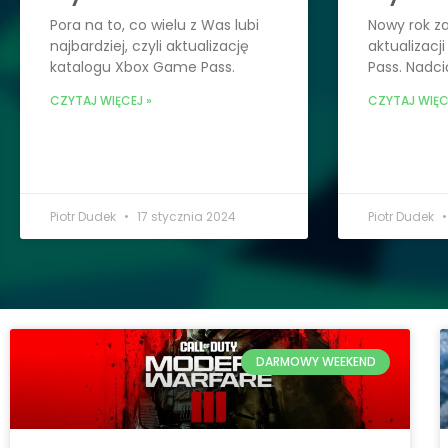
Pora na to, co wielu z Was lubi
Nowy rok z
najbardziej, czyli aktualizację
aktualizacj
katalogu Xbox Game Pass.
Pass. Nadci
CZYTAJ WIĘCEJ »
CZYTAJ WIĘC
Piotr Dudek
17 stycznia 2024
Piotr Dudek
DARMOWY WEEKEND