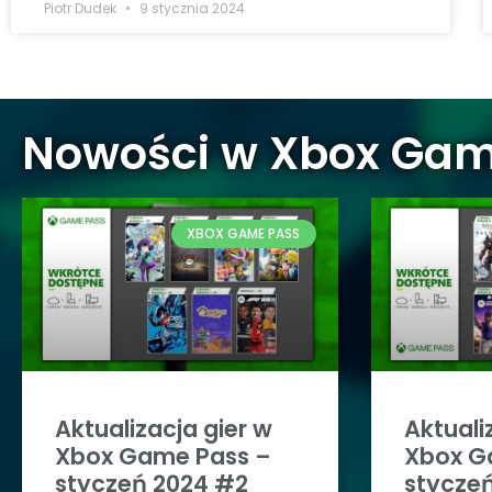
Piotr Dudek
9 stycznia 2024
Nowości w Xbox Gam
XBOX GAME PASS
Aktualizacja gier w
Aktuali
Xbox Game Pass –
Xbox G
styczeń 2024 #2
stycze