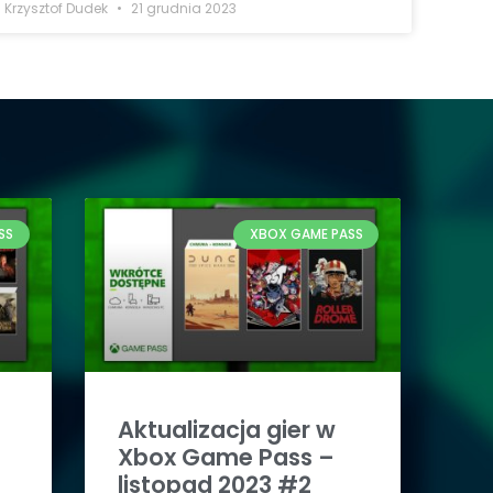
Krzysztof Dudek
21 grudnia 2023
SS
XBOX GAME PASS
Aktualizacja gier w
Xbox Game Pass –
listopad 2023 #2