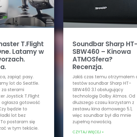
aster T.Flight
Soundbar Sharp HT
One. Latamy w
SBW460 – Kinowa
worzach.
ATMOSfera?
a.
Recenzja.
ca, zapiąć pasy.
Jakiś czas temu otrzymałem 
my lot do Seattle.
testów soundbar Sharp HT-
ł za sterami
SBW460 3.1 obsługujący
r Joystick T.Flight
technologię Dolby Atmos. Od
i ogłasza gotowość
dłuższego czasu korzystam z
Czy będzie to
zestawu kina domowego 5.1,
ładki lot bez
więc soundbar był dla mnie
 To postaram się
zupełną nowością.
ć w tym tekście.
CZYTAJ WIĘCEJ »