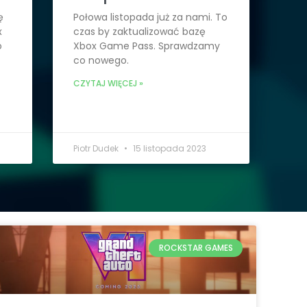
ę
Połowa listopada już za nami. To
x
czas by zaktualizować bazę
o
Xbox Game Pass. Sprawdzamy
co nowego.
CZYTAJ WIĘCEJ »
Piotr Dudek
15 listopada 2023
ROCKSTAR GAMES