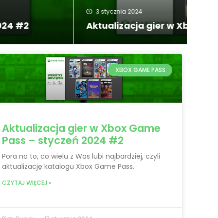
21
ox Game Pass – styczeń 2024
Rec
XBOX GAME PASS
Aktualizacja gier w Xbox Game
Pass – styczeń 2024 #2
Pora na to, co wielu z Was lubi najbardziej, czyli
aktualizację katalogu Xbox Game Pass.
CZYTAJ WIĘCEJ »