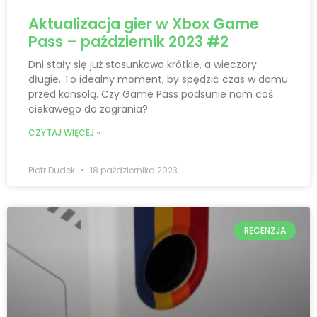
Aktualizacja gier w Xbox Game
Pass – październik 2023 #2
Dni stały się już stosunkowo krótkie, a wieczory
długie. To idealny moment, by spędzić czas w domu
przed konsolą. Czy Game Pass podsunie nam coś
ciekawego do zagrania?
CZYTAJ WIĘCEJ »
Piotr Dudek
18 października 2023
RECENZJA