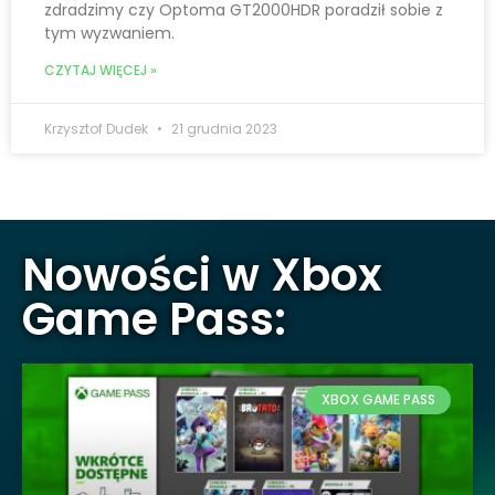
zdradzimy czy Optoma GT2000HDR poradził sobie z
tym wyzwaniem.
CZYTAJ WIĘCEJ »
Krzysztof Dudek
21 grudnia 2023
Nowości w Xbox
Game Pass:
XBOX GAME PASS