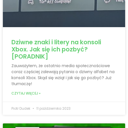
Dziwne znaki i litery na konsoli
Xbox. Jak się ich pozbyć?
[PORADNIK]
Zauważyłem, że ostatnio media społecznościowe
coraz częściej zalewają pytania o dziwny alfabet na
konsoli Xbox. Skąd się wziął i jak się go pozbyć? Już
tłumaczę!
CZYTAJ WIĘCEJ »
Piotr Dudek
11 października 2023