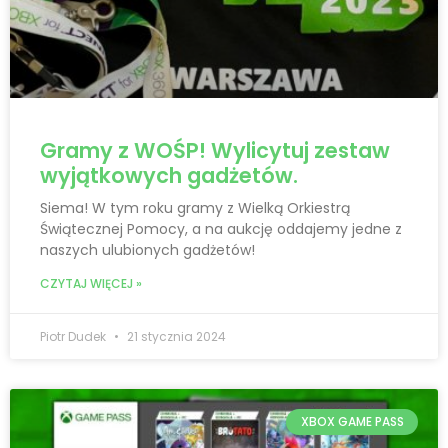
Gramy z WOŚP! Wylicytuj zestaw
wyjątkowych gadżetów.
Siema! W tym roku gramy z Wielką Orkiestrą
Świątecznej Pomocy, a na aukcję oddajemy jedne z
naszych ulubionych gadżetów!
CZYTAJ WIĘCEJ »
Piotr Dudek
21 stycznia 2024
XBOX GAME PASS