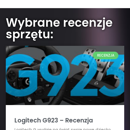
Wybrane recenzje
sprzętu:
RECENZJA
Logitech G923 – Recenzja
Logitech G wydaje na świat swoje nowe dziecko