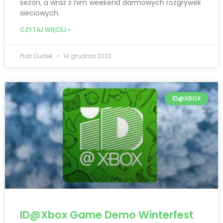
sezon, a wraz z nim weekend darmowych rozgrywek
sieciowych.
CZYTAJ WIĘCEJ »
Piotr Dudek
14 grudnia 2023
ID@XBOX
ID@Xbox Game Demo Winterfest