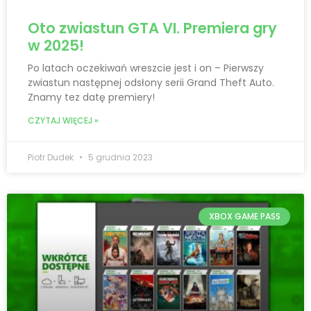
Oto zwiastun GTA VI. Premiera gry
w 2025!
Po latach oczekiwań wreszcie jest i on – Pierwszy
zwiastun następnej odsłony serii Grand Theft Auto.
Znamy tez datę premiery!
CZYTAJ WIĘCEJ »
Piotr Dudek
5 grudnia 2023
XBOX GAME PASS