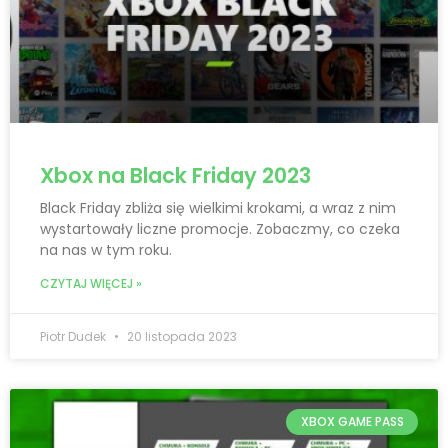
Xbox na Black Friday 2023
Black Friday zbliża się wielkimi krokami, a wraz z nim
wystartowały liczne promocje. Zobaczmy, co czeka
na nas w tym roku.
CZYTAJ WIĘCEJ »
Piotr Dudek
20 listopada 2023
XBOX GAME PASS