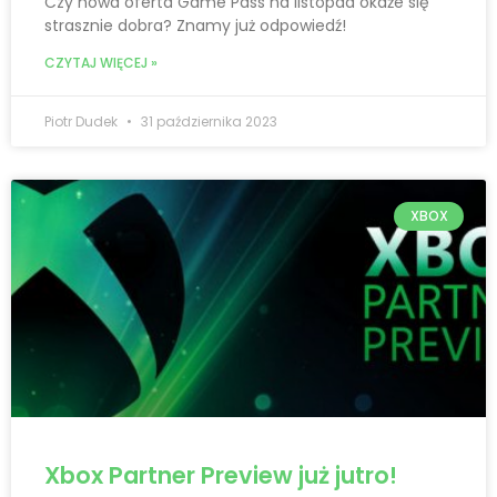
Czy nowa oferta Game Pass na listopad okaże się
strasznie dobra? Znamy już odpowiedź!
CZYTAJ WIĘCEJ »
Piotr Dudek
31 października 2023
XBOX
Xbox Partner Preview już jutro!