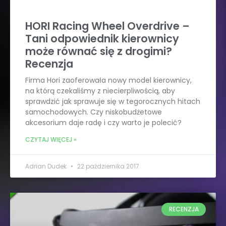
HORI Racing Wheel Overdrive –
Tani odpowiednik kierownicy
może równać się z drogimi?
Recenzja
Firma Hori zaoferowała nowy model kierownicy,
na którą czekaliśmy z niecierpliwością, aby
sprawdzić jak sprawuje się w tegorocznych hitach
samochodowych. Czy niskobudżetowe
akcesorium daje radę i czy warto je polecić?
CZYTAJ WIĘCEJ »
Adrian Dudek
22 października 2017
RECENZJA