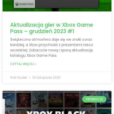
Aktualizacja gier w Xbox Game
Pass – grudzień 2023 #1
Świąteczna atmosfera daje się we znaki coraz
bardziej, a Xbox przychodzi z prezentami nieco
wcześniej. Zobaczcie nową i sporą aktualizację
katalogu Xbox Game Pass.
CZYTAJ WIĘCEJ »
Piotr Dudek
30 listopada 2023
PROMOCJE