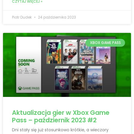
CZYTAJ WIĘCEJ »
Piotr Dudek
24 października 2023
XBOX GAME PASS
Aktualizacja gier w Xbox Game
Pass – październik 2023 #2
Dni stały się już stosunkowo krótkie, a wieczory