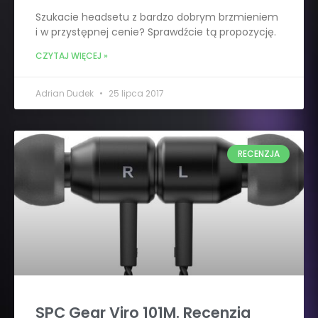
Szukacie headsetu z bardzo dobrym brzmieniem
i w przystępnej cenie? Sprawdźcie tą propozycję.
CZYTAJ WIĘCEJ »
Adrian Dudek
25 lipca 2017
RECENZJA
SPC Gear Viro 101M. Recenzja