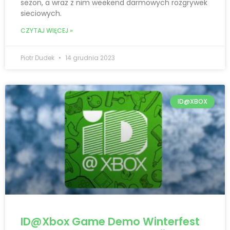
sezon, a wraz z nim weekend darmowych rozgrywek
sieciowych.
CZYTAJ WIĘCEJ »
Piotr Dudek
14 grudnia 2023
ID@XBOX
ID@Xbox Game Demo Winterfest