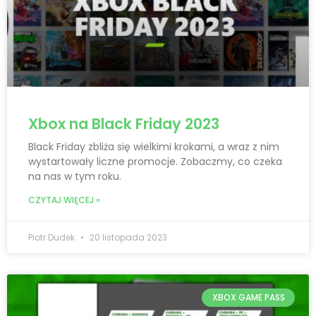
Xbox na Black Friday 2023
Black Friday zbliża się wielkimi krokami, a wraz z nim
wystartowały liczne promocje. Zobaczmy, co czeka
na nas w tym roku.
CZYTAJ WIĘCEJ »
Piotr Dudek
20 listopada 2023
XBOX GAME PASS