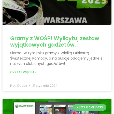
Gramy z WOŚP! Wylicytuj zestaw
wyjątkowych gadżetów.
Siema! W tym roku gramy z Wielką Orkiestrą
Świątecznej Pomocy, a na aukcję oddajemy jedne z
naszych ulubionych gadżetów!
CZYTAJ WIĘCEJ »
Piotr Dudek
21 stycznia 2024
XBOX GAME PASS