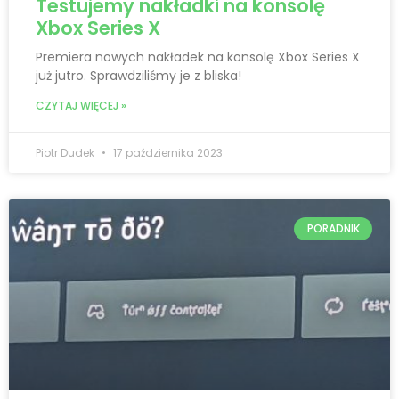
Testujemy nakładki na konsolę
Xbox Series X
Premiera nowych nakładek na konsolę Xbox Series X
już jutro. Sprawdziliśmy je z bliska!
CZYTAJ WIĘCEJ »
Piotr Dudek
17 października 2023
PORADNIK