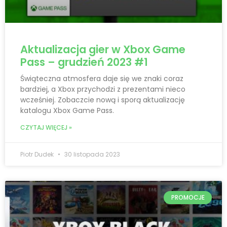
Aktualizacja gier w Xbox Game
Pass – grudzień 2023 #1
Świąteczna atmosfera daje się we znaki coraz
bardziej, a Xbox przychodzi z prezentami nieco
wcześniej. Zobaczcie nową i sporą aktualizację
katalogu Xbox Game Pass.
CZYTAJ WIĘCEJ »
Piotr Dudek
30 listopada 2023
PROMOCJE