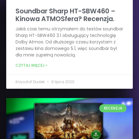
Soundbar Sharp HT-SBW460 –
Kinowa ATMOSfera? Recenzja.
Jakiś czas temu otrzymałem do testów soundbar
Sharp HT-SBW460 3.1 obsługujący technologię
Dolby Atmos. Od dłuższego czasu korzystam z
zestawu kina domowego 5.1, więc soundbar był
dla mnie zupełną nowością.
CZYTAJ WIĘCEJ »
Krzysztof Dudek
9 lipca 2020
RECENZJA