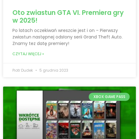
Oto zwiastun GTA VI. Premiera gry
w 2025!
Po latach oczekiwań wreszcie jest i on – Pierwszy
zwiastun następnej odsłony serii Grand Theft Auto.
Znamy tez datę premiery!
CZYTAJ WIĘCEJ »
Piotr Dudek
5 grudnia 2023
XBOX GAME PASS