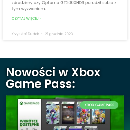
zdradzimy czy Optoma GT2000HDR poradził sobie z
tym wyzwaniem.
CZYTAJ WIĘCEJ »
Krzysztof Dudek
21 grudnia 2023
Nowości w Xbox
Game Pass:
XBOX GAME PASS