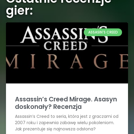
gier:
ASSASIN'S CREED
Assassin’s Creed Mirage. Asasyn
doskonały? Recenzja
Assassin’s Creed to seria, która jest z graczami od
2007 roku i zapewnia zabawę wielu pokoleniom.
Jak prezentuje się najnowsza odsłona?