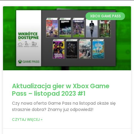
XBOX GAME PASS
Aktualizacja gier w Xbox Game
Pass – listopad 2023 #1
Czy nowa oferta Game Pass na listopad okaże się
strasznie dobra? Znamy już odpowiedź!
CZYTAJ WIĘCEJ »