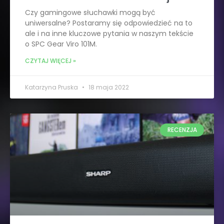
Czy gamingowe słuchawki mogą być
uniwersalne? Postaramy się odpowiedzieć na to
ale i na inne kluczowe pytania w naszym tekście
o SPC Gear Viro 101M.
CZYTAJ WIĘCEJ »
Katarzyna Pruska
18 maja 2022
RECENZJA