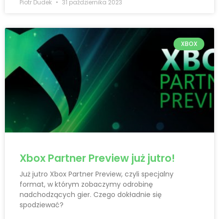
Piotr Dudek
31 października 2023
XBOX
Xbox Partner Preview już jutro!
Już jutro Xbox Partner Preview, czyli specjalny
format, w którym zobaczymy odrobinę
nadchodzących gier. Czego dokładnie się
spodziewać?