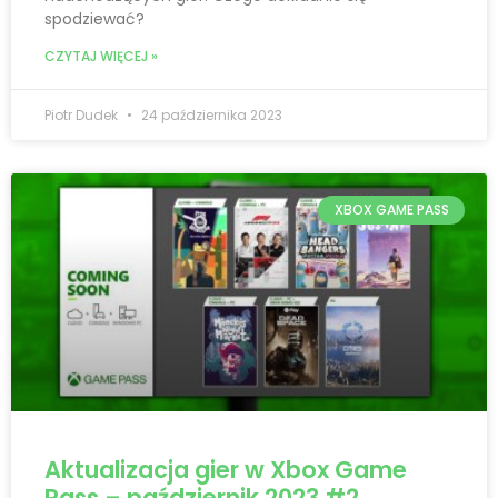
spodziewać?
CZYTAJ WIĘCEJ »
Piotr Dudek
24 października 2023
XBOX GAME PASS
Aktualizacja gier w Xbox Game
Pass – październik 2023 #2