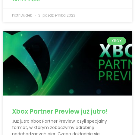
Piotr Dudek
31 października 2023
XBOX
Xbox Partner Preview już jutro!
Już jutro Xbox Partner Preview, czyli specjalny
format, w którym zobaczymy odrobinę
nadchodzących gier. Czego dokładnie się