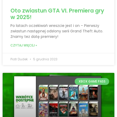
Oto zwiastun GTA VI. Premiera gry
w 2025!
Po latach oczekiwań wreszcie jest i on – Pierwszy
zwiastun następnej odsłony serii Grand Theft Auto.
Znamy tez datę premiery!
CZYTAJ WIĘCEJ »
Piotr Dudek
5 grudnia 2023
XBOX GAME PASS