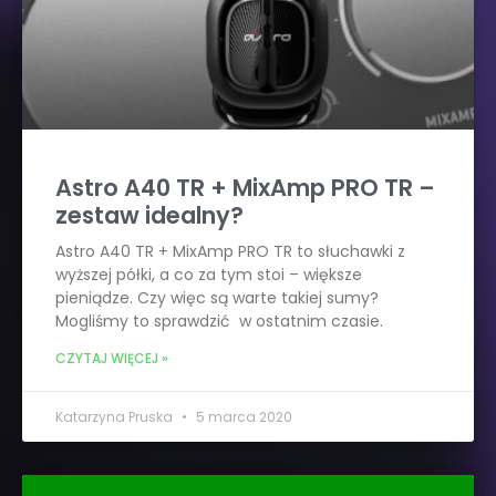
Astro A40 TR + MixAmp PRO TR –
zestaw idealny?
Astro A40 TR + MixAmp PRO TR to słuchawki z
wyższej półki, a co za tym stoi – większe
pieniądze. Czy więc są warte takiej sumy?
Mogliśmy to sprawdzić w ostatnim czasie.
CZYTAJ WIĘCEJ »
Katarzyna Pruska
5 marca 2020