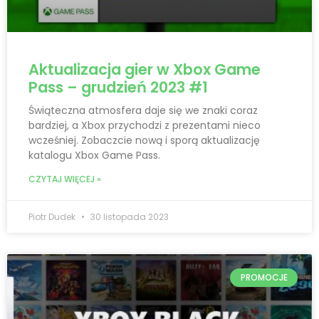
Aktualizacja gier w Xbox Game
Pass – grudzień 2023 #1
Świąteczna atmosfera daje się we znaki coraz
bardziej, a Xbox przychodzi z prezentami nieco
wcześniej. Zobaczcie nową i sporą aktualizację
katalogu Xbox Game Pass.
CZYTAJ WIĘCEJ »
Piotr Dudek
30 listopada 2023
PROMOCJE