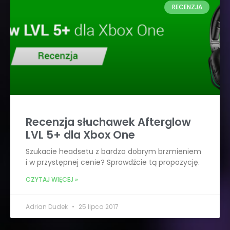
RECENZJA
Recenzja słuchawek Afterglow
LVL 5+ dla Xbox One
Szukacie headsetu z bardzo dobrym brzmieniem
i w przystępnej cenie? Sprawdźcie tą propozycję.
CZYTAJ WIĘCEJ »
Adrian Dudek
25 lipca 2017