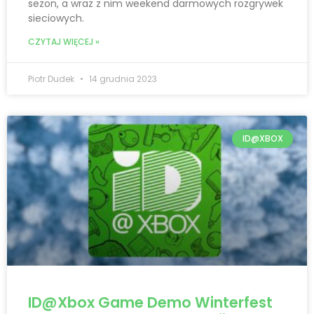
sezon, a wraz z nim weekend darmowych rozgrywek
sieciowych.
CZYTAJ WIĘCEJ »
Piotr Dudek
14 grudnia 2023
ID@XBOX
ID@Xbox Game Demo Winterfest