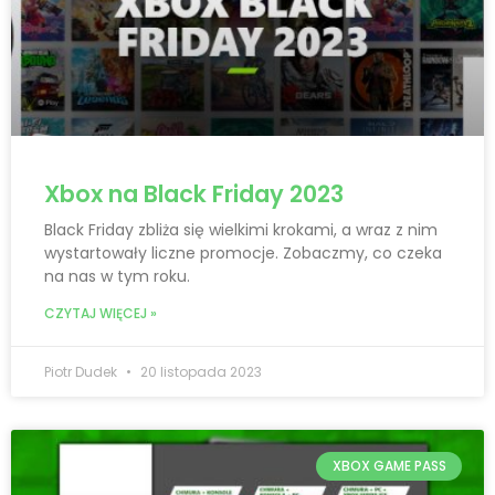
Xbox na Black Friday 2023
Black Friday zbliża się wielkimi krokami, a wraz z nim
wystartowały liczne promocje. Zobaczmy, co czeka
na nas w tym roku.
CZYTAJ WIĘCEJ »
Piotr Dudek
20 listopada 2023
XBOX GAME PASS