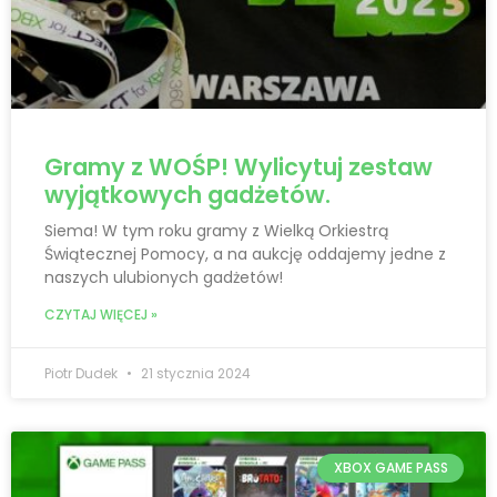
Gramy z WOŚP! Wylicytuj zestaw
wyjątkowych gadżetów.
Siema! W tym roku gramy z Wielką Orkiestrą
Świątecznej Pomocy, a na aukcję oddajemy jedne z
naszych ulubionych gadżetów!
CZYTAJ WIĘCEJ »
Piotr Dudek
21 stycznia 2024
XBOX GAME PASS