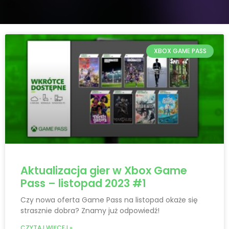
XBOX GAME PASS
Aktualizacja gier w Xbox Game
Pass – listopad 2023 #1
Czy nowa oferta Game Pass na listopad okaże się
strasznie dobra? Znamy już odpowiedź!
CZYTAJ WIĘCEJ »