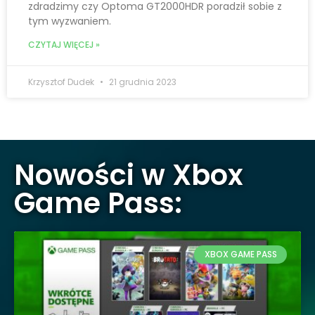
zdradzimy czy Optoma GT2000HDR poradził sobie z
tym wyzwaniem.
CZYTAJ WIĘCEJ »
Krzysztof Dudek
21 grudnia 2023
Nowości w Xbox
Game Pass:
XBOX GAME PASS