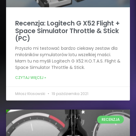
Recenzja: Logitech G X52 Flight +
Space Simulator Throttle & Stick
(PC)
Przyszło mi testować bardzo ciekawy zestaw dla
miłośników symulatorów lotu wszelkiej maści.
Mam tu na myśli Logitech G X52 H.O.T.A.S. Flight &
Space Simulator Throttle & Stick.
CZYTAJ WIĘCEJ »
Miłosz Kłosowski
19 października 2021
RECENZJA