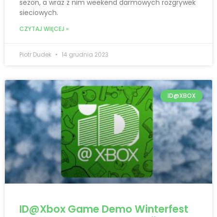
sezon, a wraz z nim weekend darmowych rozgrywek
sieciowych.
CZYTAJ WIĘCEJ »
Piotr Dudek
14 grudnia 2023
ID@XBOX
ID@Xbox Game Demo Winterfest