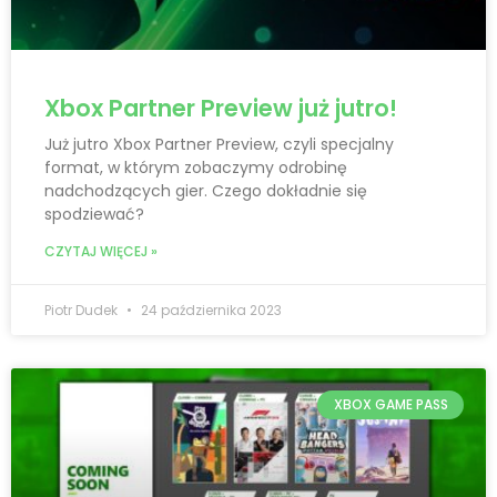
Xbox Partner Preview już jutro!
Już jutro Xbox Partner Preview, czyli specjalny
format, w którym zobaczymy odrobinę
nadchodzących gier. Czego dokładnie się
spodziewać?
CZYTAJ WIĘCEJ »
Piotr Dudek
24 października 2023
XBOX GAME PASS