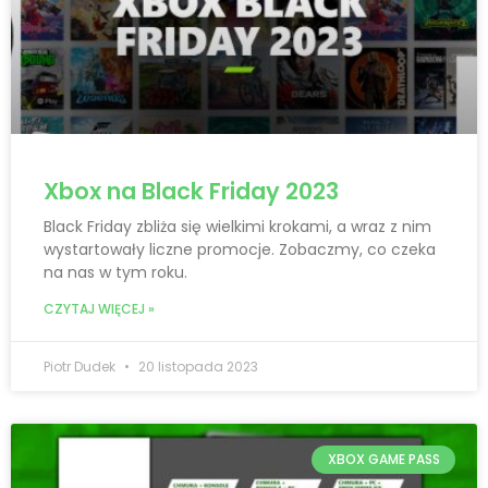
Xbox na Black Friday 2023
Black Friday zbliża się wielkimi krokami, a wraz z nim
wystartowały liczne promocje. Zobaczmy, co czeka
na nas w tym roku.
CZYTAJ WIĘCEJ »
Piotr Dudek
20 listopada 2023
XBOX GAME PASS