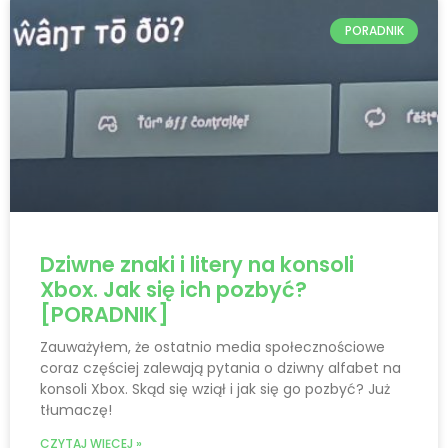
PORADNIK
Dziwne znaki i litery na konsoli
Xbox. Jak się ich pozbyć?
[PORADNIK]
Zauważyłem, że ostatnio media społecznościowe
coraz częściej zalewają pytania o dziwny alfabet na
konsoli Xbox. Skąd się wziął i jak się go pozbyć? Już
tłumaczę!
CZYTAJ WIĘCEJ »