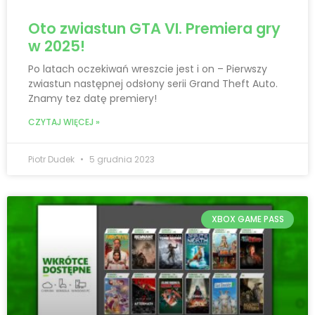
Oto zwiastun GTA VI. Premiera gry
w 2025!
Po latach oczekiwań wreszcie jest i on – Pierwszy
zwiastun następnej odsłony serii Grand Theft Auto.
Znamy tez datę premiery!
CZYTAJ WIĘCEJ »
Piotr Dudek
5 grudnia 2023
XBOX GAME PASS