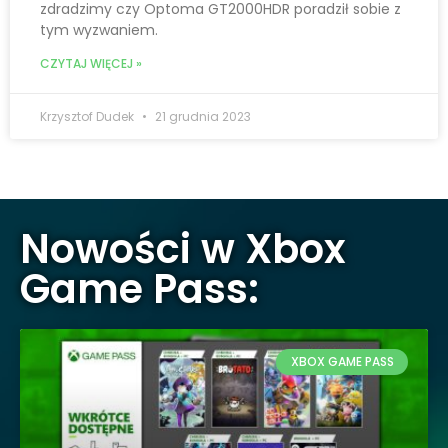
zdradzimy czy Optoma GT2000HDR poradził sobie z
tym wyzwaniem.
CZYTAJ WIĘCEJ »
Krzysztof Dudek
21 grudnia 2023
Nowości w Xbox
Game Pass:
XBOX GAME PASS