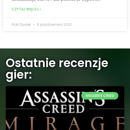
CZYTAJ WIĘCEJ »
Piotr Dudek
5 października 2023
Ostatnie recenzje
gier:
ASSASIN'S CREED