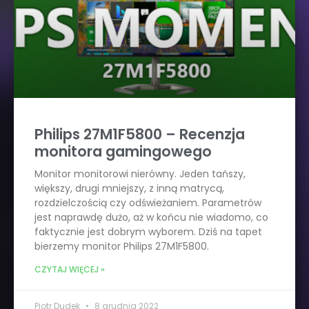
Philips 27M1F5800 – Recenzja
monitora gamingowego
Monitor monitorowi nierówny. Jeden tańszy,
większy, drugi mniejszy, z inną matrycą,
rozdzielczością czy odświeżaniem. Parametrów
jest naprawdę dużo, aż w końcu nie wiadomo, co
faktycznie jest dobrym wyborem. Dziś na tapet
bierzemy monitor Philips 27M1F5800.
CZYTAJ WIĘCEJ »
Piotr Dudek
8 grudnia 2022