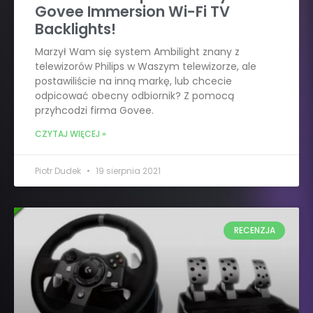
Govee Immersion Wi-Fi TV
Backlights!
Marzył Wam się system Ambilight znany z
telewizorów Philips w Waszym telewizorze, ale
postawiliście na inną markę, lub chcecie
odpicować obecny odbiornik? Z pomocą
przyhcodzi firma Govee.
CZYTAJ WIĘCEJ »
Piotr Dudek
19 sierpnia 2021
RECENZJA