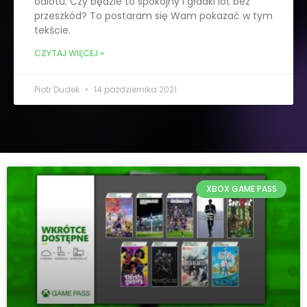
odlotu. Czy będzie to spokojny i gładki lot bez
przeszkód? To postaram się Wam pokazać w tym
tekście.
CZYTAJ WIĘCEJ »
Piotr Dudek
14 października 2021
XBOX GAME PASS