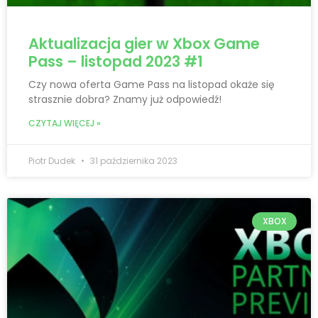
Aktualizacja gier w Xbox Game
Pass – listopad 2023 #1
Czy nowa oferta Game Pass na listopad okaże się
strasznie dobra? Znamy już odpowiedź!
CZYTAJ WIĘCEJ »
Piotr Dudek
31 października 2023
XBOX