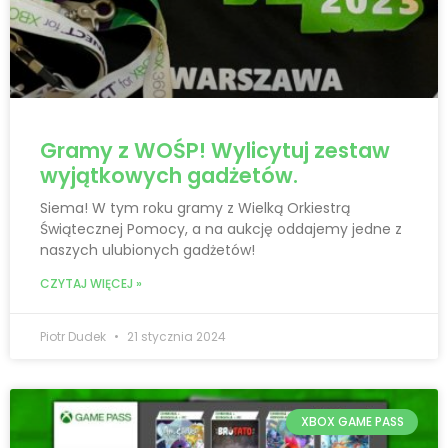
Gramy z WOŚP! Wylicytuj zestaw
wyjątkowych gadżetów.
Siema! W tym roku gramy z Wielką Orkiestrą
Świątecznej Pomocy, a na aukcję oddajemy jedne z
naszych ulubionych gadżetów!
CZYTAJ WIĘCEJ »
Piotr Dudek
21 stycznia 2024
XBOX GAME PASS