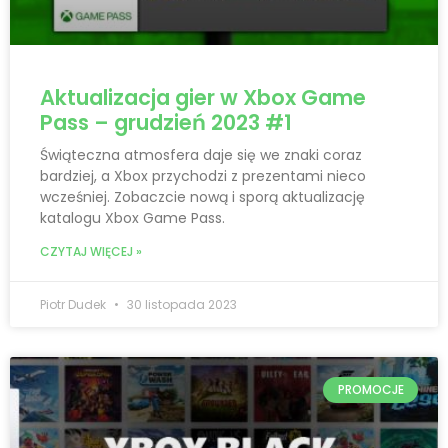
Aktualizacja gier w Xbox Game
Pass – grudzień 2023 #1
Świąteczna atmosfera daje się we znaki coraz
bardziej, a Xbox przychodzi z prezentami nieco
wcześniej. Zobaczcie nową i sporą aktualizację
katalogu Xbox Game Pass.
CZYTAJ WIĘCEJ »
Piotr Dudek
30 listopada 2023
PROMOCJE