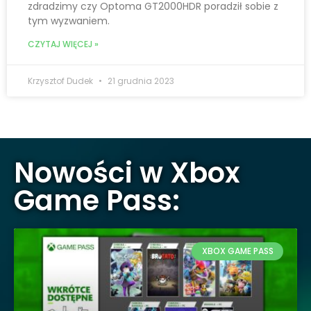
zdradzimy czy Optoma GT2000HDR poradził sobie z
tym wyzwaniem.
CZYTAJ WIĘCEJ »
Krzysztof Dudek
21 grudnia 2023
Nowości w Xbox
Game Pass:
XBOX GAME PASS