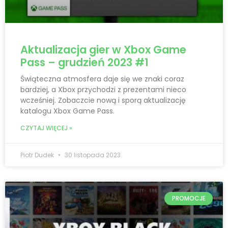
Aktualizacja gier w Xbox Game
Pass – grudzień 2023 #1
Świąteczna atmosfera daje się we znaki coraz
bardziej, a Xbox przychodzi z prezentami nieco
wcześniej. Zobaczcie nową i sporą aktualizację
katalogu Xbox Game Pass.
CZYTAJ WIĘCEJ »
Piotr Dudek
30 listopada 2023
PROMOCJE