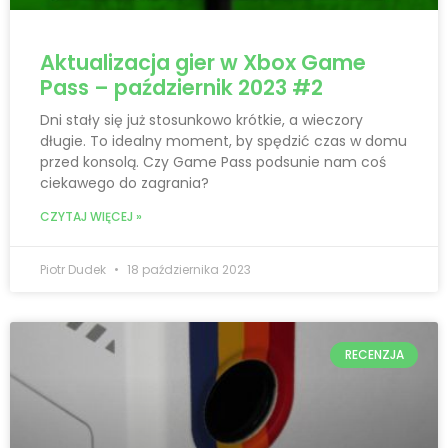
Aktualizacja gier w Xbox Game
Pass – październik 2023 #2
Dni stały się już stosunkowo krótkie, a wieczory
długie. To idealny moment, by spędzić czas w domu
przed konsolą. Czy Game Pass podsunie nam coś
ciekawego do zagrania?
CZYTAJ WIĘCEJ »
Piotr Dudek
18 października 2023
RECENZJA