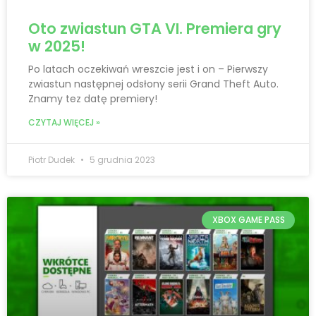
Oto zwiastun GTA VI. Premiera gry
w 2025!
Po latach oczekiwań wreszcie jest i on – Pierwszy
zwiastun następnej odsłony serii Grand Theft Auto.
Znamy tez datę premiery!
CZYTAJ WIĘCEJ »
Piotr Dudek
5 grudnia 2023
XBOX GAME PASS