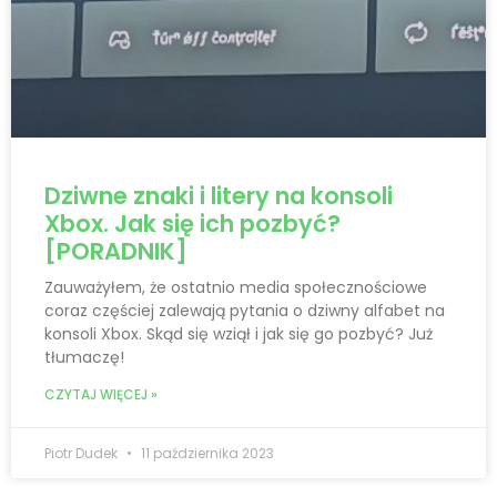
Dziwne znaki i litery na konsoli
Xbox. Jak się ich pozbyć?
[PORADNIK]
Zauważyłem, że ostatnio media społecznościowe
coraz częściej zalewają pytania o dziwny alfabet na
konsoli Xbox. Skąd się wziął i jak się go pozbyć? Już
tłumaczę!
CZYTAJ WIĘCEJ »
Piotr Dudek
11 października 2023