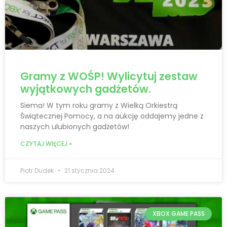
Gramy z WOŚP! Wylicytuj zestaw
wyjątkowych gadżetów.
Siema! W tym roku gramy z Wielką Orkiestrą
Świątecznej Pomocy, a na aukcję oddajemy jedne z
naszych ulubionych gadżetów!
CZYTAJ WIĘCEJ »
Piotr Dudek
21 stycznia 2024
XBOX GAME PASS