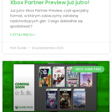
Xbox Partner Preview już jutro!
Już jutro Xbox Partner Preview, czyli specjalny
format, w którym zobaczymy odrobinę
nadchodzących gier. Czego dokładnie się
spodziewać?
CZYTAJ WIĘCEJ »
Piotr Dudek
24 października 2023
XBOX GAME PASS