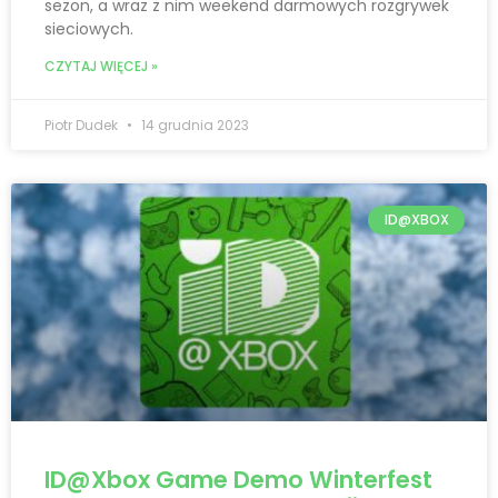
sezon, a wraz z nim weekend darmowych rozgrywek
sieciowych.
CZYTAJ WIĘCEJ »
Piotr Dudek
14 grudnia 2023
ID@XBOX
ID@Xbox Game Demo Winterfest