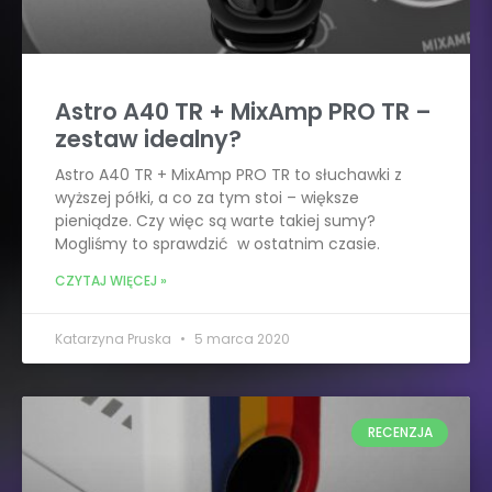
Astro A40 TR + MixAmp PRO TR –
zestaw idealny?
Astro A40 TR + MixAmp PRO TR to słuchawki z
wyższej półki, a co za tym stoi – większe
pieniądze. Czy więc są warte takiej sumy?
Mogliśmy to sprawdzić w ostatnim czasie.
CZYTAJ WIĘCEJ »
Katarzyna Pruska
5 marca 2020
RECENZJA