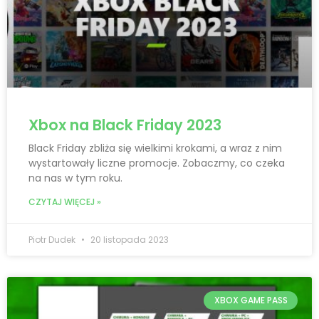
Xbox na Black Friday 2023
Black Friday zbliża się wielkimi krokami, a wraz z nim
wystartowały liczne promocje. Zobaczmy, co czeka
na nas w tym roku.
CZYTAJ WIĘCEJ »
Piotr Dudek
20 listopada 2023
XBOX GAME PASS