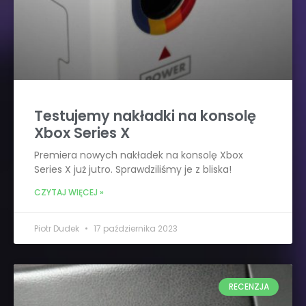
Testujemy nakładki na konsolę
Xbox Series X
Premiera nowych nakładek na konsolę Xbox
Series X już jutro. Sprawdziliśmy je z bliska!
CZYTAJ WIĘCEJ »
Piotr Dudek
17 października 2023
RECENZJA