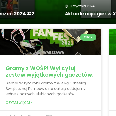
3 stycznia 2024
zeń 2024 #2
Aktualizacja gier w Xb
XBOX
Gramy z WOŚP! Wylicytuj
zestaw wyjątkowych gadżetów.
Siema! W tym roku gramy z Wielką Orkiestrą
Świątecznej Pomocy, a na aukcję oddajemy
jedne z naszych ulubionych gadżetów!
CZYTAJ WIĘCEJ »