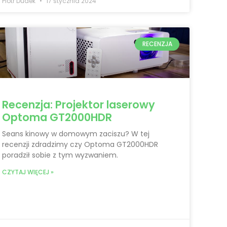
Piotr Dudek
17 stycznia 2024
RECENZJA
Recenzja: Projektor laserowy
Optoma GT2000HDR
Seans kinowy w domowym zaciszu? W tej
recenzji zdradzimy czy Optoma GT2000HDR
poradził sobie z tym wyzwaniem.
CZYTAJ WIĘCEJ »