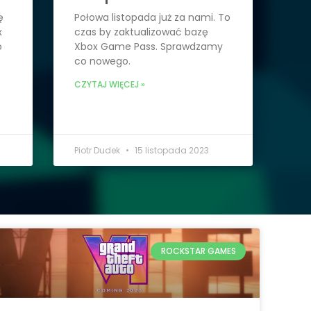
ę
Połowa listopada już za nami. To
x
czas by zaktualizować bazę
o
Xbox Game Pass. Sprawdzamy
co nowego.
CZYTAJ WIĘCEJ »
Piotr Dudek
15 listopada 2023
ROCKSTAR GAMES