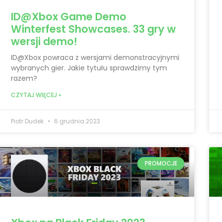
ID@Xbox Game Demo
Winterfest Showcases. 33 gry w
wersji demo!
ID@Xbox powraca z wersjami demonstracyjnymi
wybranych gier. Jakie tytułu sprawdzimy tym
razem?
CZYTAJ WIĘCEJ »
Piotr Dudek
6 grudnia 2023
PROMOCJE