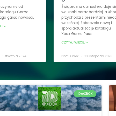
aczynamy od
Świąteczna atmosfera daje si
i katalogu Game
we znaki coraz bardziej, a Xbo
ąga garść nowości.
przychodzi z prezentami niec
wcześniej. Zobaczcie nową i
EJ »
sporą aktualizację katalogu
Xbox Game Pass.
CZYTAJ WIĘCEJ »
3 stycznia 2024
Piotr Dudek
30 listopada 2023
ID@XBOX