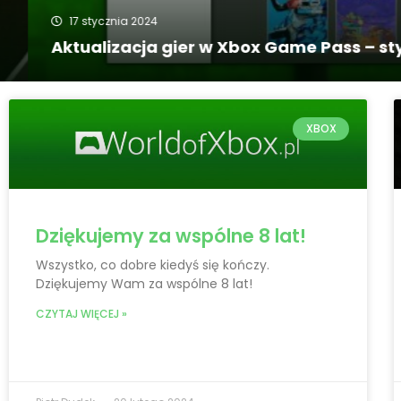
17 stycznia 2024
Aktualizacja gier w Xbox Game Pass – styc
XBOX
Dziękujemy za wspólne 8 lat!
Wszystko, co dobre kiedyś się kończy.
Dziękujemy Wam za wspólne 8 lat!
CZYTAJ WIĘCEJ »