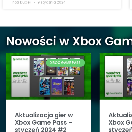
Piotr Dudek
9 stycznia 2024
Nowości w Xbox Gam
XBOX GAME PASS
Aktualizacja gier w
Aktuali
Xbox Game Pass –
Xbox G
styczeń 2024 #2
stycze