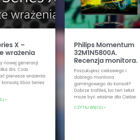
ries X –
Philips Momentum
e wrażenia
32M1N5800A.
Recenzja monitora.
y nowej generacji
ilka dni. Czas
Poszukujesz ciekawego i
 pierwsze wrażenia
dobrego monitora
z konsolą Xbox Series
gamingowego do konsoli?
Dobrze trafiłeś, bo ten tekst
może być właśnie dla Ciebie.
EJ »
CZYTAJ WIĘCEJ »