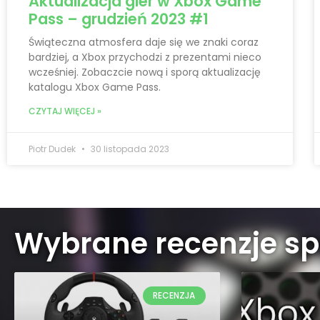
Aktualizacja gier w Xbox Game
Pass – grudzień 2023 #1
Świąteczna atmosfera daje się we znaki coraz
bardziej, a Xbox przychodzi z prezentami nieco
wcześniej. Zobaczcie nową i sporą aktualizację
katalogu Xbox Game Pass.
CZYTAJ WIĘCEJ »
Piotr Dudek
30 listopada 2023
Wybrane recenzje sp
RECENZJA