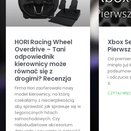
HORI Racing Wheel
Xbox Se
Overdrive – Tani
Pierwsz
odpowiednik
Od premier
kierownicy może
minęło już k
równać się z
podsumować
drogimi? Recenzja
i odczucia 
X.
Firma Hori zaoferowała nowy
CZYTAJ WIĘC
model kierownicy, na którą
czekaliśmy z niecierpliwością,
aby sprawdzić jak sprawuje się w
tegorocznych hitach
samochodowych. Czy
niskobudżetowe akcesorium