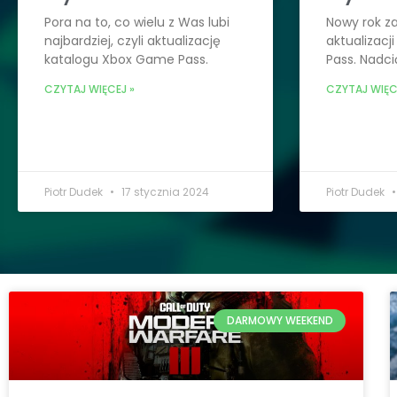
Pora na to, co wielu z Was lubi
Nowy rok z
najbardziej, czyli aktualizację
aktualizacj
katalogu Xbox Game Pass.
Pass. Nadci
CZYTAJ WIĘCEJ »
CZYTAJ WIĘC
Piotr Dudek
17 stycznia 2024
Piotr Dudek
DARMOWY WEEKEND