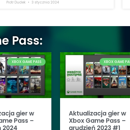
Piotr Dudek
3 stycznia 2024
e Pass:
XBOX GAME PASS
XBOX GAME PA
zacja gier w
Aktualizacja gier w
ame Pass –
Xbox Game Pass –
ń 2024
grudzień 2023 #1