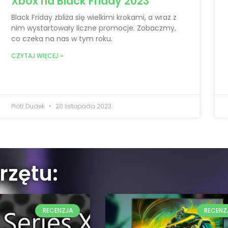
Xbox na Black Friday 2023
Black Friday zbliża się wielkimi krokami, a wraz z
nim wystartowały liczne promocje. Zobaczmy,
co czeka na nas w tym roku.
CZYTAJ WIĘCEJ »
Piotr Dudek
20 listopada 2023
rzętu:
RECENZJA
RECENZ