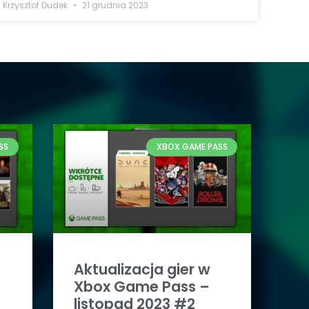
Krzysztof Dudek
21 grudnia 2023
SS
XBOX GAME PASS
Aktualizacja gier w
Xbox Game Pass –
listopad 2023 #2