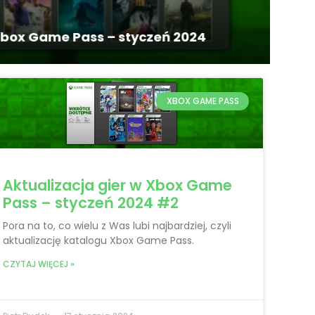
21
ox Game Pass – styczeń 2024
Rec
XBOX GAME PASS
Aktualizacja gier w Xbox Game
Pass – styczeń 2024 #2
Pora na to, co wielu z Was lubi najbardziej, czyli
aktualizację katalogu Xbox Game Pass.
CZYTAJ WIĘCEJ »