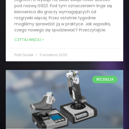
pod nazwą G923. Pod tym oznaczeniem kryje się
kierownica dla graczy wymagających od
rozgrywki więcej. Przez ostatnie tygodnie
mogliśmy sprawdzić ją w praktyce. Jak wypadła,
czego nowego się spodziewać? Przeczytajcie.
CZYTAJ WIĘCEJ »
Piotr Dudek
11 września 2020
RECENZJA