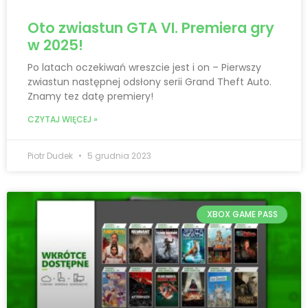
Oto zwiastun GTA VI. Premiera gry
w 2025!
Po latach oczekiwań wreszcie jest i on – Pierwszy
zwiastun następnej odsłony serii Grand Theft Auto.
Znamy tez datę premiery!
CZYTAJ WIĘCEJ »
Piotr Dudek
5 grudnia 2023
XBOX GAME PASS