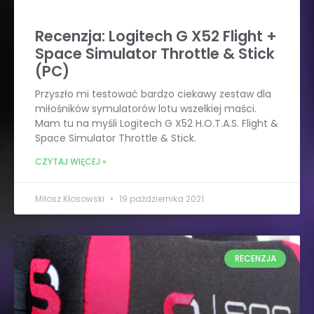
Recenzja: Logitech G X52 Flight +
Space Simulator Throttle & Stick
(PC)
Przyszło mi testować bardzo ciekawy zestaw dla
miłośników symulatorów lotu wszelkiej maści.
Mam tu na myśli Logitech G X52 H.O.T.A.S. Flight &
Space Simulator Throttle & Stick.
CZYTAJ WIĘCEJ »
Miłosz Kłosowski
19 października 2021
RECENZJA