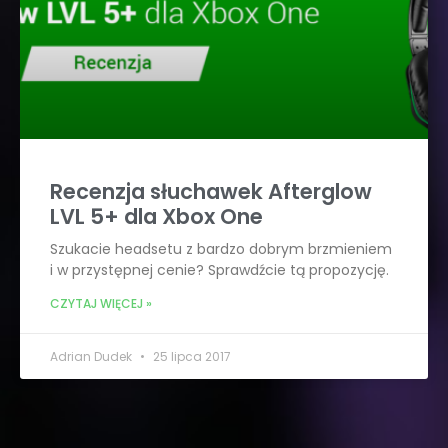
Recenzja słuchawek Afterglow
LVL 5+ dla Xbox One
Szukacie headsetu z bardzo dobrym brzmieniem
i w przystępnej cenie? Sprawdźcie tą propozycję.
CZYTAJ WIĘCEJ »
Adrian Dudek
25 lipca 2017