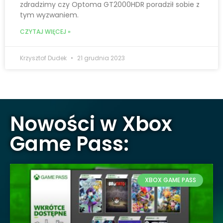
zdradzimy czy Optoma GT2000HDR poradził sobie z
tym wyzwaniem.
CZYTAJ WIĘCEJ »
Krzysztof Dudek
21 grudnia 2023
Nowości w Xbox
Game Pass:
XBOX GAME PASS