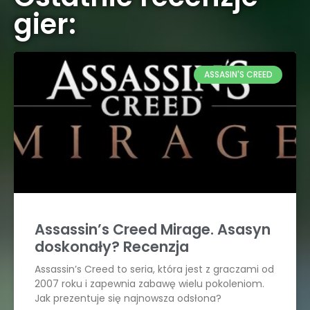
gier:
ASSASIN'S CREED
Assassin’s Creed Mirage. Asasyn
doskonały? Recenzja
Assassin’s Creed to seria, która jest z graczami od
2007 roku i zapewnia zabawę wielu pokoleniom.
Jak prezentuje się najnowsza odsłona?