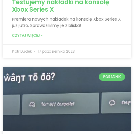
Testujemy nakładki na konsolę
Xbox Series X
Premiera nowych nakładek na konsolę Xbox Series X
już jutro. Sprawdziliśmy je z bliska!
CZYTAJ WIĘCEJ »
Piotr Dudek
17 października 2023
PORADNIK