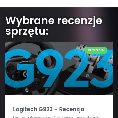
Wybrane recenzje
sprzętu:
RECENZJA
Logitech G923 – Recenzja
Logitech G wydaje na świat swoje nowe dziecko