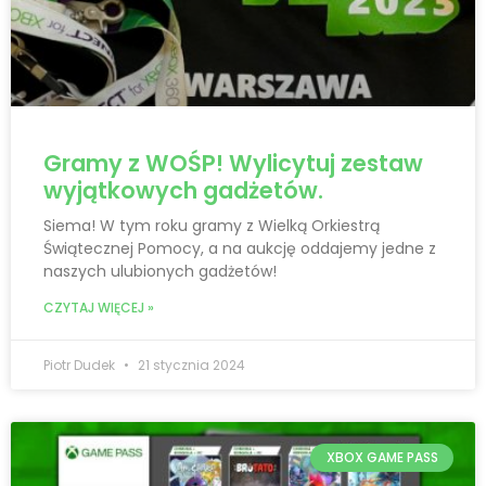
Gramy z WOŚP! Wylicytuj zestaw
wyjątkowych gadżetów.
Siema! W tym roku gramy z Wielką Orkiestrą
Świątecznej Pomocy, a na aukcję oddajemy jedne z
naszych ulubionych gadżetów!
CZYTAJ WIĘCEJ »
Piotr Dudek
21 stycznia 2024
XBOX GAME PASS