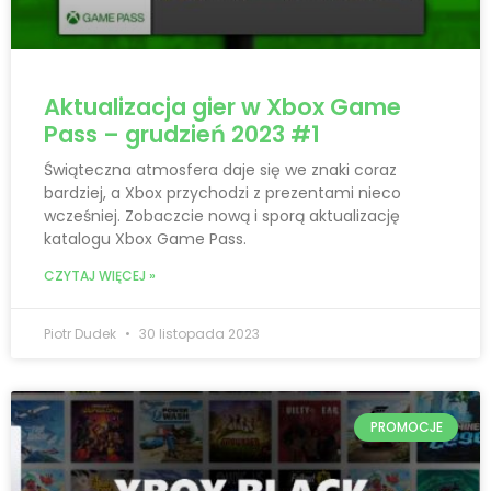
Aktualizacja gier w Xbox Game
Pass – grudzień 2023 #1
Świąteczna atmosfera daje się we znaki coraz
bardziej, a Xbox przychodzi z prezentami nieco
wcześniej. Zobaczcie nową i sporą aktualizację
katalogu Xbox Game Pass.
CZYTAJ WIĘCEJ »
Piotr Dudek
30 listopada 2023
PROMOCJE