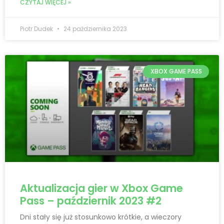
CZYTAJ WIĘCEJ »
Piotr Dudek
24 października 2023
XBOX GAME PASS
Aktualizacja gier w Xbox Game
Pass – październik 2023 #2
Dni stały się już stosunkowo krótkie, a wieczory