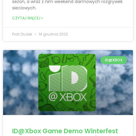
sezon, a wraz z nim weekend darmowych rozgrywek
sieciowych.
CZYTAJ WIĘCEJ »
Piotr Dudek
14 grudnia 2023
ID@XBOX
ID@Xbox Game Demo Winterfest