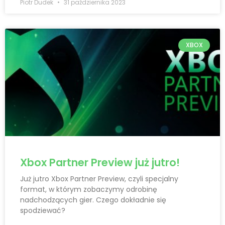
Piotr Dudek
31 października 2023
XBOX
Xbox Partner Preview już jutro!
Już jutro Xbox Partner Preview, czyli specjalny
format, w którym zobaczymy odrobinę
nadchodzących gier. Czego dokładnie się
spodziewać?