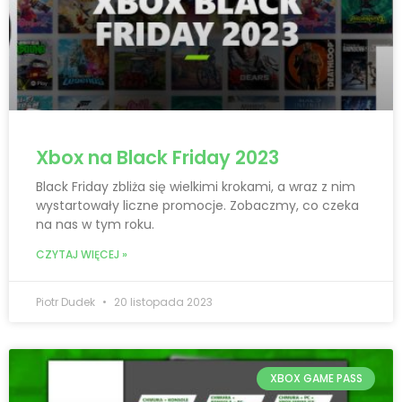
Xbox na Black Friday 2023
Black Friday zbliża się wielkimi krokami, a wraz z nim
wystartowały liczne promocje. Zobaczmy, co czeka
na nas w tym roku.
CZYTAJ WIĘCEJ »
Piotr Dudek
20 listopada 2023
XBOX GAME PASS