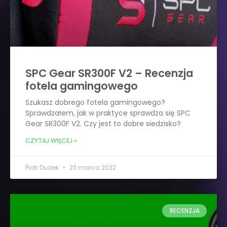
SPC Gear SR300F V2 – Recenzja
fotela gamingowego
Szukasz dobrego fotela gamingowego?
Sprawdzałem, jak w praktyce sprawdza się SPC
Gear SR300F V2. Czy jest to dobre siedzisko?
CZYTAJ WIĘCEJ »
Piotr Dudek
23 marca 2022
RECENZJA