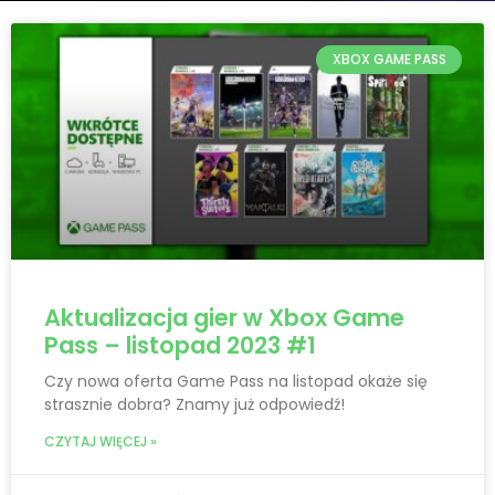
XBOX GAME PASS
Aktualizacja gier w Xbox Game
Pass – listopad 2023 #1
Czy nowa oferta Game Pass na listopad okaże się
strasznie dobra? Znamy już odpowiedź!
CZYTAJ WIĘCEJ »