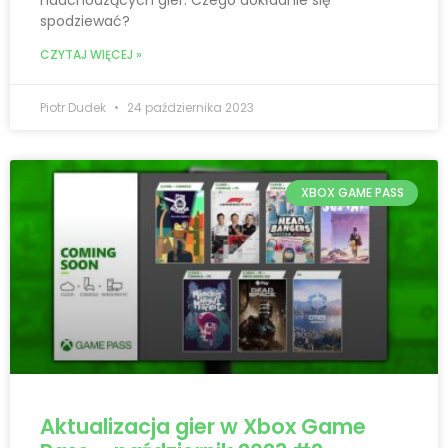
nadchodzących gier. Czego dokładnie się
spodziewać?
CZYTAJ WIĘCEJ »
Piotr Dudek
24 października 2023
XBOX GAME PASS
Aktualizacja gier w Xbox Game