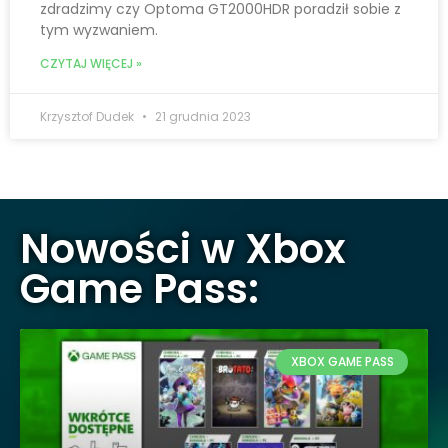
zdradzimy czy Optoma GT2000HDR poradził sobie z
tym wyzwaniem.
CZYTAJ WIĘCEJ »
Krzysztof Dudek
21 grudnia 2023
Nowości w Xbox
Game Pass:
XBOX GAME PASS