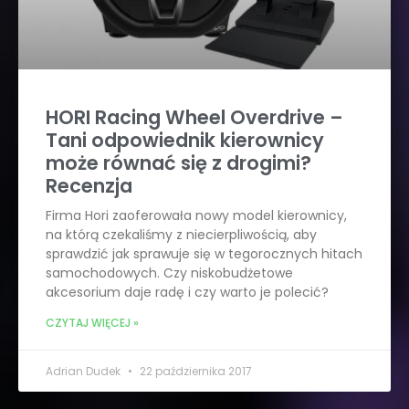
HORI Racing Wheel Overdrive –
Tani odpowiednik kierownicy
może równać się z drogimi?
Recenzja
Firma Hori zaoferowała nowy model kierownicy,
na którą czekaliśmy z niecierpliwością, aby
sprawdzić jak sprawuje się w tegorocznych hitach
samochodowych. Czy niskobudżetowe
akcesorium daje radę i czy warto je polecić?
CZYTAJ WIĘCEJ »
Adrian Dudek
22 października 2017