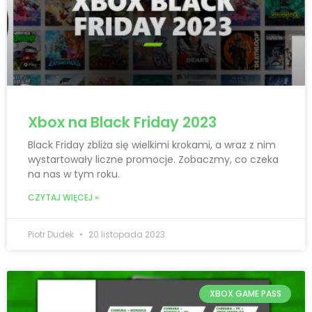
Xbox na Black Friday 2023
Black Friday zbliża się wielkimi krokami, a wraz z nim
wystartowały liczne promocje. Zobaczmy, co czeka
na nas w tym roku.
CZYTAJ WIĘCEJ »
Piotr Dudek
20 listopada 2023
XBOX GAME PASS