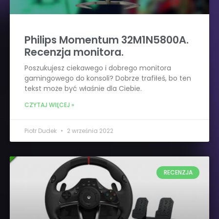
Philips Momentum 32M1N5800A.
Recenzja monitora.
Poszukujesz ciekawego i dobrego monitora
gamingowego do konsoli? Dobrze trafiłeś, bo ten
tekst może być właśnie dla Ciebie.
CZYTAJ WIĘCEJ »
Piotr Dudek
2 września 2022
RECENZJA