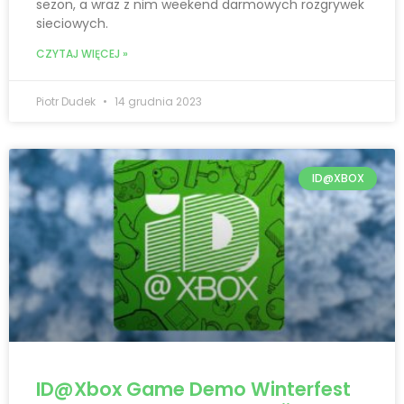
sezon, a wraz z nim weekend darmowych rozgrywek
sieciowych.
CZYTAJ WIĘCEJ »
Piotr Dudek
14 grudnia 2023
ID@XBOX
ID@Xbox Game Demo Winterfest