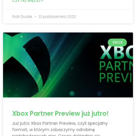
CZYTAJ WIĘCEJ »
Piotr Dudek
31 października 2023
XBOX
Xbox Partner Preview już jutro!
Już jutro Xbox Partner Preview, czyli specjalny
format, w którym zobaczymy odrobinę