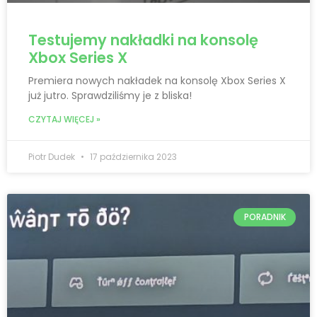
Testujemy nakładki na konsolę
Xbox Series X
Premiera nowych nakładek na konsolę Xbox Series X
już jutro. Sprawdziliśmy je z bliska!
CZYTAJ WIĘCEJ »
Piotr Dudek
17 października 2023
PORADNIK