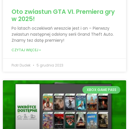
Oto zwiastun GTA VI. Premiera gry
w 2025!
Po latach oczekiwań wreszcie jest i on – Pierwszy
zwiastun następnej odsłony serii Grand Theft Auto.
Znamy tez datę premiery!
CZYTAJ WIĘCEJ »
Piotr Dudek
5 grudnia 2023
XBOX GAME PASS