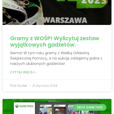
Gramy z WOŚP! Wylicytuj zestaw
wyjątkowych gadżetów.
Siema! W tym roku gramy z Wielką Orkiestrą
Świątecznej Pomocy, a na aukcję oddajemy jedne z
naszych ulubionych gadżetów!
CZYTAJ WIĘCEJ »
Piotr Dudek
21 stycznia 2024
XBOX GAME PASS