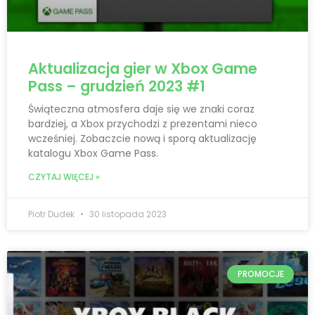
Aktualizacja gier w Xbox Game
Pass – grudzień 2023 #1
Świąteczna atmosfera daje się we znaki coraz
bardziej, a Xbox przychodzi z prezentami nieco
wcześniej. Zobaczcie nową i sporą aktualizację
katalogu Xbox Game Pass.
CZYTAJ WIĘCEJ »
Piotr Dudek
30 listopada 2023
PROMOCJE