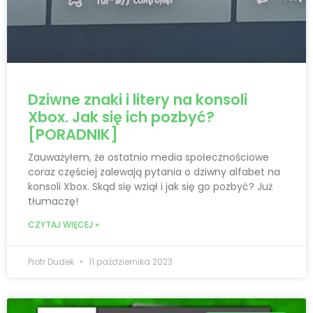
Dziwne znaki i litery na konsoli
Xbox. Jak się ich pozbyć?
[PORADNIK]
Zauważyłem, że ostatnio media społecznościowe
coraz częściej zalewają pytania o dziwny alfabet na
konsoli Xbox. Skąd się wziął i jak się go pozbyć? Już
tłumaczę!
CZYTAJ WIĘCEJ »
Piotr Dudek
11 października 2023