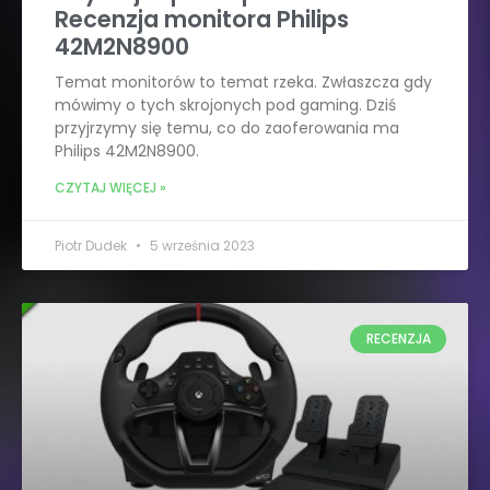
Recenzja monitora Philips
42M2N8900
Temat monitorów to temat rzeka. Zwłaszcza gdy
mówimy o tych skrojonych pod gaming. Dziś
przyjrzymy się temu, co do zaoferowania ma
Philips 42M2N8900.
CZYTAJ WIĘCEJ »
Piotr Dudek
5 września 2023
RECENZJA