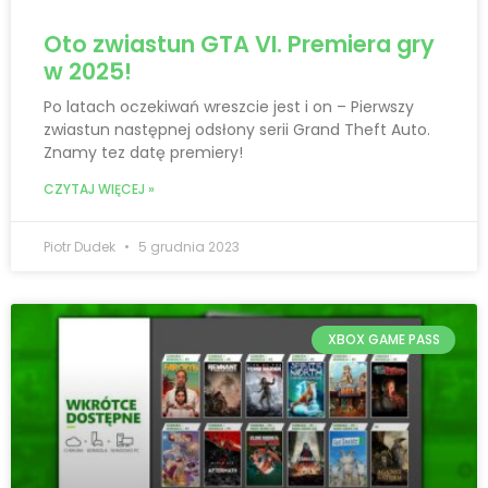
Oto zwiastun GTA VI. Premiera gry
w 2025!
Po latach oczekiwań wreszcie jest i on – Pierwszy
zwiastun następnej odsłony serii Grand Theft Auto.
Znamy tez datę premiery!
CZYTAJ WIĘCEJ »
Piotr Dudek
5 grudnia 2023
XBOX GAME PASS