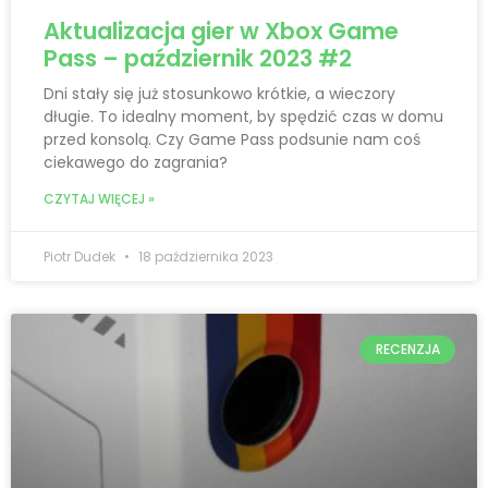
Aktualizacja gier w Xbox Game
Pass – październik 2023 #2
Dni stały się już stosunkowo krótkie, a wieczory
długie. To idealny moment, by spędzić czas w domu
przed konsolą. Czy Game Pass podsunie nam coś
ciekawego do zagrania?
CZYTAJ WIĘCEJ »
Piotr Dudek
18 października 2023
RECENZJA