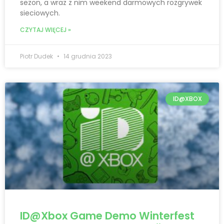
sezon, a wraz z nim weekend darmowych rozgrywek
sieciowych.
CZYTAJ WIĘCEJ »
Piotr Dudek
14 grudnia 2023
ID@XBOX
ID@Xbox Game Demo Winterfest