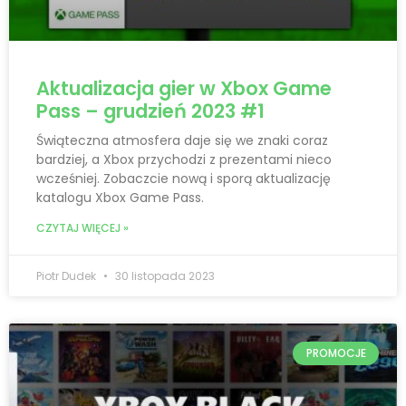
Aktualizacja gier w Xbox Game
Pass – grudzień 2023 #1
Świąteczna atmosfera daje się we znaki coraz
bardziej, a Xbox przychodzi z prezentami nieco
wcześniej. Zobaczcie nową i sporą aktualizację
katalogu Xbox Game Pass.
CZYTAJ WIĘCEJ »
Piotr Dudek
30 listopada 2023
PROMOCJE