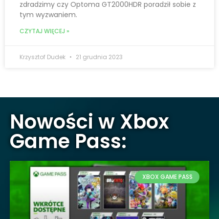
zdradzimy czy Optoma GT2000HDR poradził sobie z
tym wyzwaniem.
CZYTAJ WIĘCEJ »
Krzysztof Dudek
21 grudnia 2023
Nowości w Xbox
Game Pass:
XBOX GAME PASS