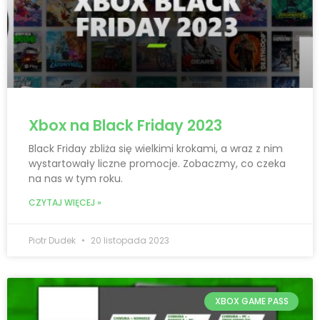
Xbox na Black Friday 2023
Black Friday zbliża się wielkimi krokami, a wraz z nim
wystartowały liczne promocje. Zobaczmy, co czeka
na nas w tym roku.
CZYTAJ WIĘCEJ »
Piotr Dudek
20 listopada 2023
XBOX GAME PASS