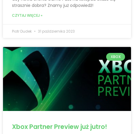
strasznie dobra? Znamy już odpowiedź!
CZYTAJ WIĘCEJ »
Piotr Dudek
31 października 2023
XBOX
Xbox Partner Preview już jutro!