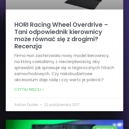
HORI Racing Wheel Overdrive –
Tani odpowiednik kierownicy
może równać się z drogimi?
Recenzja
Firma Hori zaoferowała nowy model kierownicy,
na którą czekaliśmy z niecierpliwością, aby
sprawdzić jak sprawuje się w tegorocznych hitach
samochodowych. Czy niskobudżetowe
akcesorium daje radę i czy warto je polecić?
CZYTAJ WIĘCEJ »
Adrian Dudek
22 października 2017