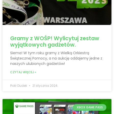
Gramy z WOŚP! Wylicytuj zestaw
wyjątkowych gadżetów.
Siema! W tym roku gramy z Wielką Orkiestrą
Świątecznej Pomocy, a na aukcję oddajemy jedne z
naszych ulubionych gadżetów!
CZYTAJ WIĘCEJ »
Piotr Dudek
21 stycznia 2024
XBOX GAME PASS