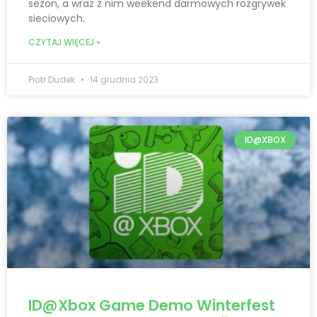
sezon, a wraz z nim weekend darmowych rozgrywek
sieciowych.
CZYTAJ WIĘCEJ »
Piotr Dudek
14 grudnia 2023
ID@XBOX
ID@Xbox Game Demo Winterfest