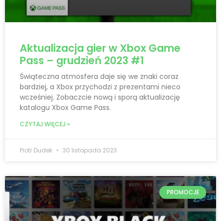
Aktualizacja gier w Xbox Game
Pass – grudzień 2023 #1
Świąteczna atmosfera daje się we znaki coraz
bardziej, a Xbox przychodzi z prezentami nieco
wcześniej. Zobaczcie nową i sporą aktualizację
katalogu Xbox Game Pass.
CZYTAJ WIĘCEJ »
Piotr Dudek
30 listopada 2023
PROMOCJE