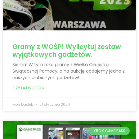
Gramy z WOŚP! Wylicytuj zestaw
wyjątkowych gadżetów.
Siema! W tym roku gramy z Wielką Orkiestrą
Świątecznej Pomocy, a na aukcję oddajemy jedne z
naszych ulubionych gadżetów!
CZYTAJ WIĘCEJ »
Piotr Dudek
21 stycznia 2024
XBOX GAME PASS