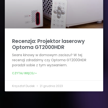
Recenzja: Projektor laserowy
Optoma GT2000HDR
Seans kinowy w domowym zaciszu? W tej
recenzji zdradzimy czy Optoma GT2000HDR
poradził sobie z tym wyzwaniem.
CZYTAJ WIĘCEJ »
Krzysztof Dudek
21 grudnia 2023