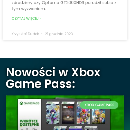
zdradzimy czy Optoma GT2000HDR poradził sobie z
tym wyzwaniem.
CZYTAJ WIĘCEJ »
Krzysztof Dudek
21 grudnia 2023
Nowości w Xbox
Game Pass:
XBOX GAME PASS