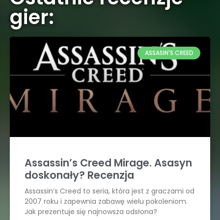
gier:
ASSASIN'S CREED
Assassin’s Creed Mirage. Asasyn
doskonały? Recenzja
Assassin’s Creed to seria, która jest z graczami od
2007 roku i zapewnia zabawę wielu pokoleniom.
Jak prezentuje się najnowsza odsłona?