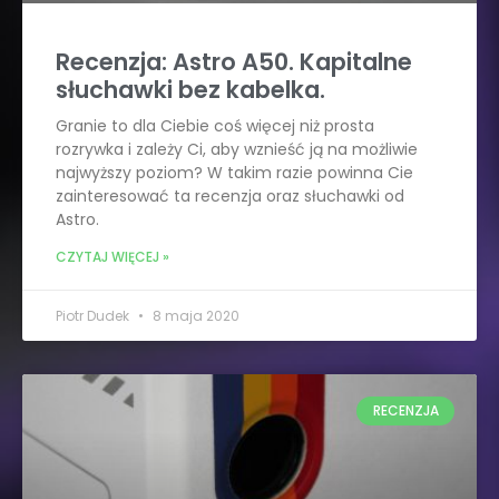
Recenzja: Astro A50. Kapitalne
słuchawki bez kabelka.
Granie to dla Ciebie coś więcej niż prosta
rozrywka i zależy Ci, aby wznieść ją na możliwie
najwyższy poziom? W takim razie powinna Cie
zainteresować ta recenzja oraz słuchawki od
Astro.
CZYTAJ WIĘCEJ »
Piotr Dudek
8 maja 2020
RECENZJA