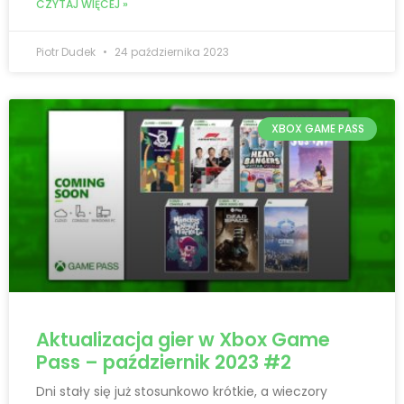
CZYTAJ WIĘCEJ »
Piotr Dudek
24 października 2023
XBOX GAME PASS
Aktualizacja gier w Xbox Game
Pass – październik 2023 #2
Dni stały się już stosunkowo krótkie, a wieczory