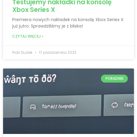
Testujemy nakładki na konsolę
Xbox Series X
Premiera nowych nakładek na konsolę Xbox Series X
już jutro. Sprawdziliśmy je z bliska!
CZYTAJ WIĘCEJ »
Piotr Dudek
17 października 2023
PORADNIK