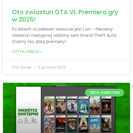
Oto zwiastun GTA VI. Premiera gry
w 2025!
Po latach oczekiwań wreszcie jest i on – Pierwszy
zwiastun następnej odsłony serii Grand Theft Auto.
Znamy tez datę premiery!
CZYTAJ WIĘCEJ »
Piotr Dudek
5 grudnia 2023
XBOX GAME PASS