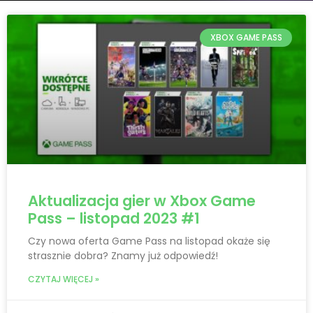
XBOX GAME PASS
Aktualizacja gier w Xbox Game
Pass – listopad 2023 #1
Czy nowa oferta Game Pass na listopad okaże się
strasznie dobra? Znamy już odpowiedź!
CZYTAJ WIĘCEJ »