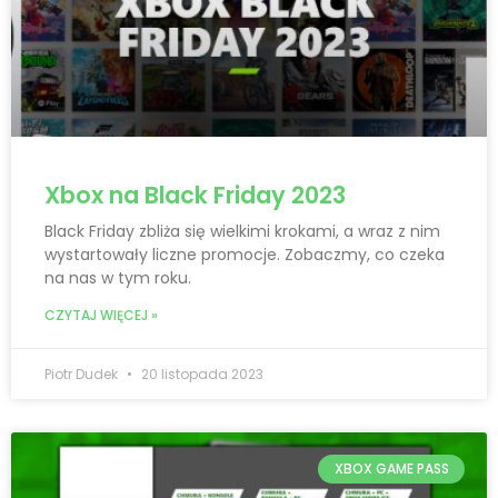
Xbox na Black Friday 2023
Black Friday zbliża się wielkimi krokami, a wraz z nim
wystartowały liczne promocje. Zobaczmy, co czeka
na nas w tym roku.
CZYTAJ WIĘCEJ »
Piotr Dudek
20 listopada 2023
XBOX GAME PASS