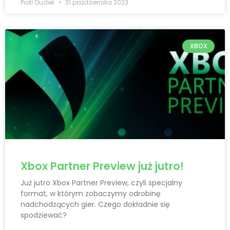
Piotr Dudek
31 października 2023
XBOX
Xbox Partner Preview już jutro!
Już jutro Xbox Partner Preview, czyli specjalny
format, w którym zobaczymy odrobinę
nadchodzących gier. Czego dokładnie się
spodziewać?