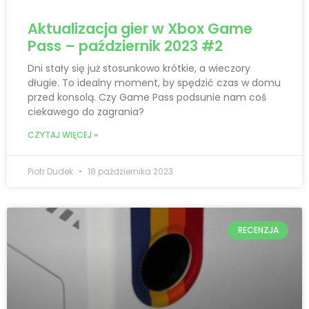
Aktualizacja gier w Xbox Game
Pass – październik 2023 #2
Dni stały się już stosunkowo krótkie, a wieczory
długie. To idealny moment, by spędzić czas w domu
przed konsolą. Czy Game Pass podsunie nam coś
ciekawego do zagrania?
CZYTAJ WIĘCEJ »
Piotr Dudek
18 października 2023
RECENZJA