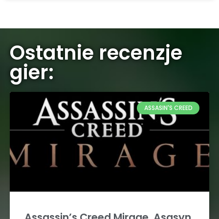
Ostatnie recenzje
gier:
ASSASIN'S CREED
Assassin’s Creed Mirage. Asasyn