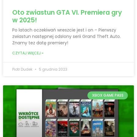
Oto zwiastun GTA VI. Premiera gry
w 2025!
Po latach oczekiwań wreszcie jest i on – Pierwszy
zwiastun następnej odsłony serii Grand Theft Auto.
Znamy tez datę premiery!
CZYTAJ WIĘCEJ »
Piotr Dudek
5 grudnia 2023
XBOX GAME PASS