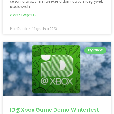
sezon, a wraz z nim weekend darmowych rozgrywek
sieciowych.
CZYTAJ WIĘCEJ »
Piotr Dudek
14 grudnia 2023
ID@XBOX
ID@Xbox Game Demo Winterfest