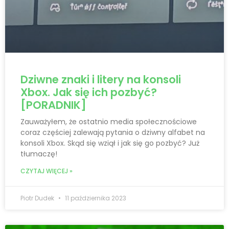
Dziwne znaki i litery na konsoli
Xbox. Jak się ich pozbyć?
[PORADNIK]
Zauważyłem, że ostatnio media społecznościowe
coraz częściej zalewają pytania o dziwny alfabet na
konsoli Xbox. Skąd się wziął i jak się go pozbyć? Już
tłumaczę!
CZYTAJ WIĘCEJ »
Piotr Dudek
11 października 2023