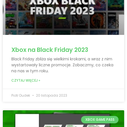
Xbox na Black Friday 2023
Black Friday zbliża się wielkimi krokami, a wraz z nim
wystartowały liczne promocje. Zobaczmy, co czeka
na nas w tym roku.
CZYTAJ WIĘCEJ »
Piotr Dudek
20 listopada 2023
XBOX GAME PASS