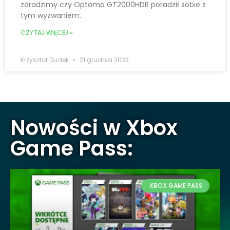
zdradzimy czy Optoma GT2000HDR poradził sobie z
tym wyzwaniem.
CZYTAJ WIĘCEJ »
Krzysztof Dudek
21 grudnia 2023
Nowości w Xbox
Game Pass:
XBOX GAME PASS