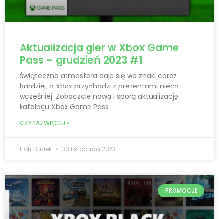
Aktualizacja gier w Xbox Game
Pass – grudzień 2023 #1
Świąteczna atmosfera daje się we znaki coraz
bardziej, a Xbox przychodzi z prezentami nieco
wcześniej. Zobaczcie nową i sporą aktualizację
katalogu Xbox Game Pass.
CZYTAJ WIĘCEJ »
Piotr Dudek
30 listopada 2023
PROMOCJE