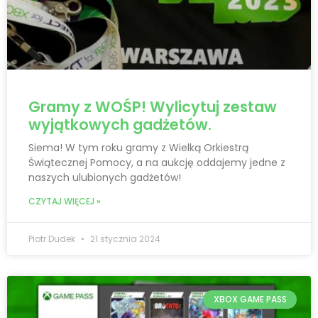
Gramy z WOŚP! Wylicytuj zestaw
wyjątkowych gadżetów.
Siema! W tym roku gramy z Wielką Orkiestrą
Świątecznej Pomocy, a na aukcję oddajemy jedne z
naszych ulubionych gadżetów!
CZYTAJ WIĘCEJ »
Piotr Dudek
21 stycznia 2024
XBOX GAME PASS