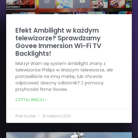
Efekt Ambilight w każdym
telewizorze? Sprawdzamy
Govee Immersion Wi-Fi TV
Backlights!
Marzył Wam się system Ambilight znany z
telewizorów Philips w Waszym telewizorze, ale
postawiliście na inną markę, lub chcecie
odpicować obecny odbiornik? Z pomocą
przyhcodzi firma Govee.
CZYTAJ WIĘCEJ »
Piotr Dudek
19 sierpnia 2021