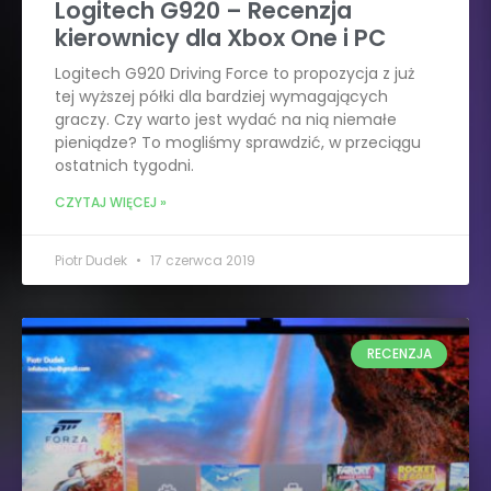
Logitech G920 – Recenzja
kierownicy dla Xbox One i PC
Logitech G920 Driving Force to propozycja z już
tej wyższej półki dla bardziej wymagających
graczy. Czy warto jest wydać na nią niemałe
pieniądze? To mogliśmy sprawdzić, w przeciągu
ostatnich tygodni.
CZYTAJ WIĘCEJ »
Piotr Dudek
17 czerwca 2019
RECENZJA