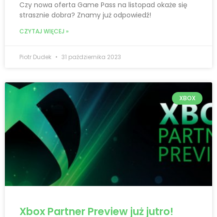
Czy nowa oferta Game Pass na listopad okaże się
strasznie dobra? Znamy już odpowiedź!
CZYTAJ WIĘCEJ »
Piotr Dudek
31 października 2023
XBOX
Xbox Partner Preview już jutro!