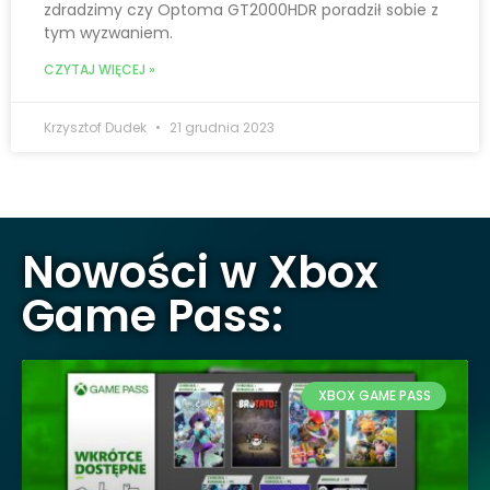
zdradzimy czy Optoma GT2000HDR poradził sobie z
tym wyzwaniem.
CZYTAJ WIĘCEJ »
Krzysztof Dudek
21 grudnia 2023
Nowości w Xbox
Game Pass:
XBOX GAME PASS