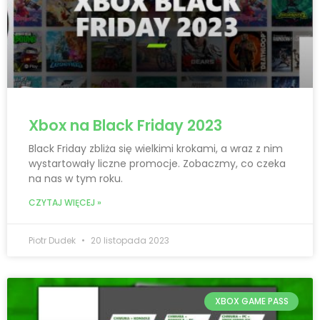
Xbox na Black Friday 2023
Black Friday zbliża się wielkimi krokami, a wraz z nim
wystartowały liczne promocje. Zobaczmy, co czeka
na nas w tym roku.
CZYTAJ WIĘCEJ »
Piotr Dudek
20 listopada 2023
XBOX GAME PASS