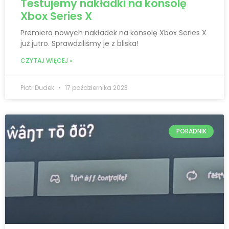
Testujemy nakładki na konsolę
Xbox Series X
Premiera nowych nakładek na konsolę Xbox Series X
już jutro. Sprawdziliśmy je z bliska!
CZYTAJ WIĘCEJ »
Piotr Dudek
17 października 2023
PORADNIK