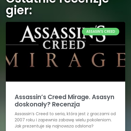
gier:
ASSASIN'S CREED
Assassin’s Creed Mirage. Asasyn
doskonały? Recenzja
Assassin’s Creed to seria, która jest z graczami od
2007 roku i zapewnia zabawę wielu pokoleniom.
Jak prezentuje się najnowsza odsłona?