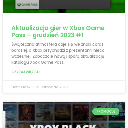
Aktualizacja gier w Xbox Game
Pass – grudzień 2023 #1
Świąteczna atmosfera daje się we znaki coraz
bardziej, a Xbox przychodzi z prezentami nieco
wcześniej. Zobaczcie nową i sporą aktualizację
katalogu Xbox Game Pass.
CZYTAJ WIĘCEJ »
Piotr Dudek
30 listopada 2023
PROMOCJE