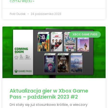
CZYTAJ WIĘCEJ »
Piotr Dudek
24 października 2023
XBOX GAME PASS
Aktualizacja gier w Xbox Game
Pass – październik 2023 #2
Dni stały się już stosunkowo krótkie, a wieczory