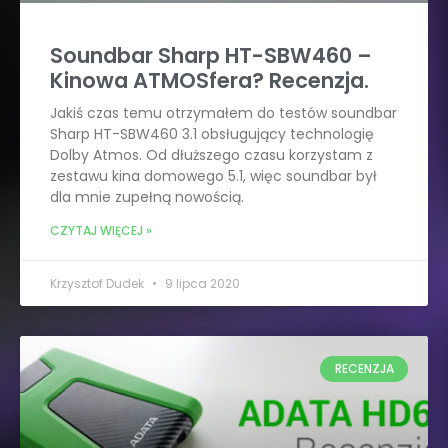
Soundbar Sharp HT-SBW460 –
Kinowa ATMOSfera? Recenzja.
Jakiś czas temu otrzymałem do testów soundbar
Sharp HT-SBW460 3.1 obsługujący technologię
Dolby Atmos. Od dłuższego czasu korzystam z
zestawu kina domowego 5.1, więc soundbar był
dla mnie zupełną nowością.
CZYTAJ WIĘCEJ »
Krzysztof Dudek
9 lipca 2020
RECENZJA