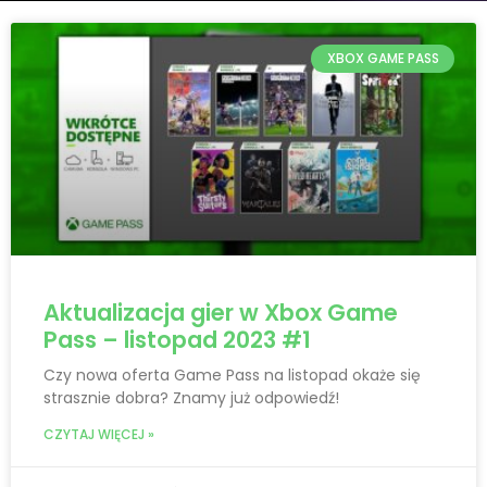
XBOX GAME PASS
Aktualizacja gier w Xbox Game
Pass – listopad 2023 #1
Czy nowa oferta Game Pass na listopad okaże się
strasznie dobra? Znamy już odpowiedź!
CZYTAJ WIĘCEJ »