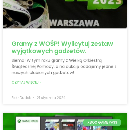
Gramy z WOŚP! Wylicytuj zestaw
wyjątkowych gadżetów.
Siema! W tym roku gramy z Wielką Orkiestrą
Świątecznej Pomocy, a na aukcję oddajemy jedne z
naszych ulubionych gadżetów!
CZYTAJ WIĘCEJ »
Piotr Dudek
21 stycznia 2024
XBOX GAME PASS