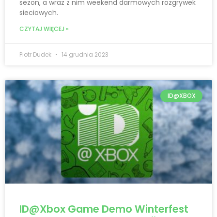
sezon, a wraz z nim weekend darmowych rozgrywek
sieciowych.
CZYTAJ WIĘCEJ »
Piotr Dudek
14 grudnia 2023
ID@XBOX
ID@Xbox Game Demo Winterfest