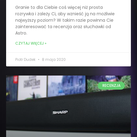
Granie to dla Ciebie coś więcej niż prosta
rozrywka i zależy Ci, aby wznieść ją na możliwie
najwyższy poziom? W takim razie powinna Cie
zainteresować ta recenzja oraz słuchawki od
Astro.
CZYTAJ WIĘCEJ »
Piotr Dudek
8 maja 2020
RECENZJA