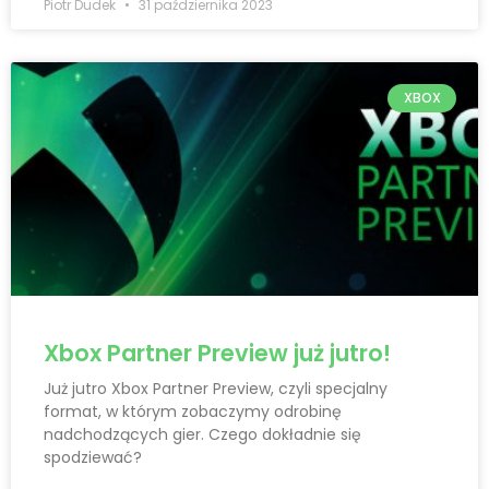
Piotr Dudek
31 października 2023
XBOX
Xbox Partner Preview już jutro!
Już jutro Xbox Partner Preview, czyli specjalny
format, w którym zobaczymy odrobinę
nadchodzących gier. Czego dokładnie się
spodziewać?