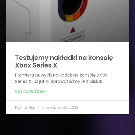
Testujemy nakładki na konsolę
Xbox Series X
Premiera nowych nakładek na konsolę Xbox
Series X już jutro. Sprawdziliśmy je z bliska!
CZYTAJ WIĘCEJ »
Piotr Dudek
17 października 2023