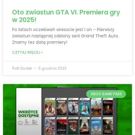
Oto zwiastun GTA VI. Premiera gry
w 2025!
Po latach oczekiwań wreszcie jest i on – Pierwszy
zwiastun następnej odsłony serii Grand Theft Auto.
Znamy tez datę premiery!
CZYTAJ WIĘCEJ »
Piotr Dudek
5 grudnia 2023
XBOX GAME PASS