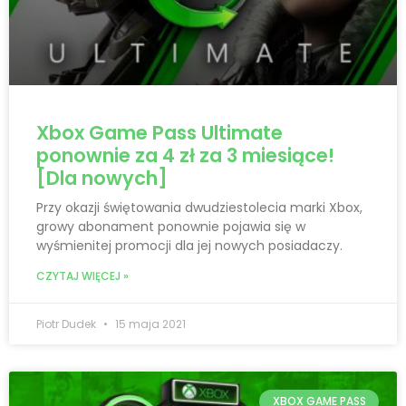
Xbox Game Pass Ultimate
ponownie za 4 zł za 3 miesiące!
[Dla nowych]
Przy okazji świętowania dwudziestolecia marki Xbox,
growy abonament ponownie pojawia się w
wyśmienitej promocji dla jej nowych posiadaczy.
CZYTAJ WIĘCEJ »
Piotr Dudek
15 maja 2021
XBOX GAME PASS