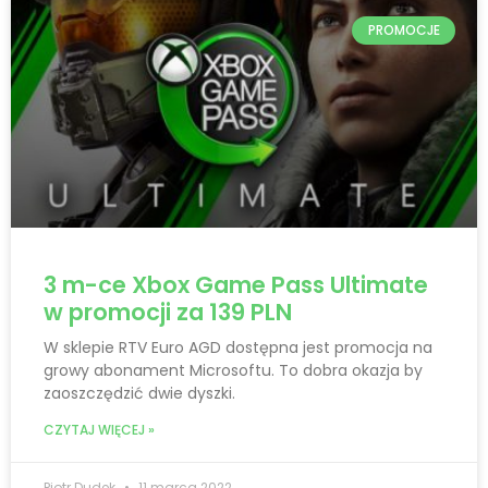
PROMOCJE
3 m-ce Xbox Game Pass Ultimate
w promocji za 139 PLN
W sklepie RTV Euro AGD dostępna jest promocja na
growy abonament Microsoftu. To dobra okazja by
zaoszczędzić dwie dyszki.
CZYTAJ WIĘCEJ »
Piotr Dudek
11 marca 2022