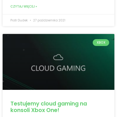
CZYTAJ WIĘCEJ »
Piotr Dudek
27 października 2021
XBOX
Testujemy cloud gaming na
konsoli Xbox One!