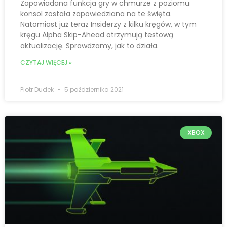
Zapowiadana funkcja gry w chmurze z poziomu
konsol została zapowiedziana na te święta.
Natomiast już teraz Insiderzy z kilku kręgów, w tym
kręgu Alpha Skip-Ahead otrzymują testową
aktualizację. Sprawdzamy, jak to działa.
CZYTAJ WIĘCEJ »
Piotr Dudek
5 października 2021
XBOX