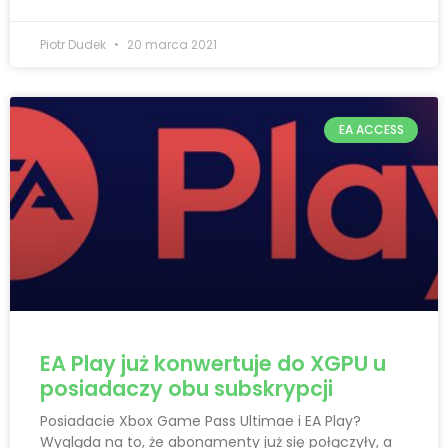
Piotr Dudek
20 marca 2021
EA ACCESS
EA Play już konwertuje do XGPU u
posiadaczy obu subskrypcji
Posiadacie Xbox Game Pass Ultimae i EA Play?
Wygląda na to, że abonamenty już się połączyły, a