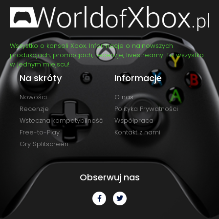
Wszystko o konsoli Xbox. Informacje o najnowszych
produkcjach, promocjach, recenzje, livestreamy. To wszystko
w jednym miejscu!
Na skróty
Informacje
Nowości
O nas
Recenzje
Polityka Prywatności
Wsteczna kompatybilność
Współpraca
Free-to-Play
Kontakt z nami
Gry Splitscreen
Obserwuj nas