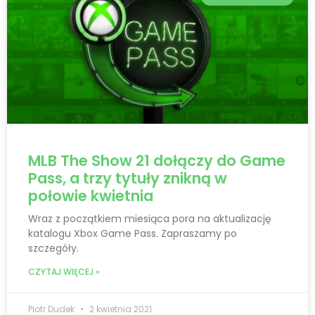
MLB The Show 21 dołączy do Game
Pass, a trzy tytuły znikną w
połowie kwietnia
Wraz z początkiem miesiąca pora na aktualizację
katalogu Xbox Game Pass. Zapraszamy po
szczegóły.
CZYTAJ WIĘCEJ »
Piotr Dudek
2 kwietnia 2021