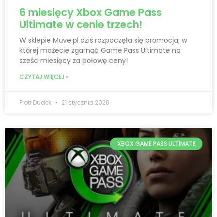
6 miesięcy Xbox Game Pass
Ultimate w cenie trzech!
W sklepie Muve.pl dziś rozpoczęła się promocja, w
której możecie zgarnąć Game Pass Ultimate na
sześc miesięcy za połowę ceny!
CZYTAJ WIĘCEJ »
Piotr Dudek
21 stycznia 2020
XBOX GAME PASS ULTIMATE