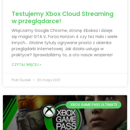
Testujemy Xbox Cloud Streaming
w przeglądarce!
Włączamy Google Chrome, stronę Xboksa i dzieje
się magia! GTA V, Forza Horizon 4 czy tez Halo i wiele
innych… Głośne tytuły ogrywane prosto z okienka
przeglądarki internetowej. Jak działa usługa w
praktyce? Sprawdziliśmy to, a oto nasze wrażenia!
CZYTAJ WIĘCEJ »
Piotr Dudek
20 maja 2021
XBOX GAME PASS ULTIMATE