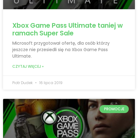
Xbox Game Pass Ultimate taniej w
ramach Super Sale
Microsoft przygotował ofertę, dla osób którzy
jeszcze nie przesiedli się na Xbox Game Pass
Ultimate.
CZYTAJ WIĘCEJ »
Piotr Dudek
16 lipca 2019
PROMOCJE