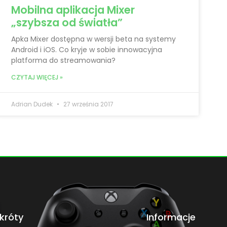
Mobilna aplikacja Mixer
„szybsza od światła”
Apka Mixer dostępna w wersji beta na systemy
Android i iOS. Co kryje w sobie innowacyjna
platforma do streamowania?
CZYTAJ WIĘCEJ »
Adrian Dudek
27 września 2017
króty
Informacje