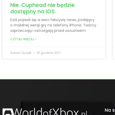
Nie. Cuphead nie będzie
dostępny na iOS.
Dziś pojawił się w sieci fałszywy news, podający
o mobilnej wersji gry na telefony iPhone. Twórcy
zaprzeczają i ostrzegają przed oszustwem.
CZYTAJ WIĘCEJ »
Adrian Dudek
18 grudnia 2017
Na s