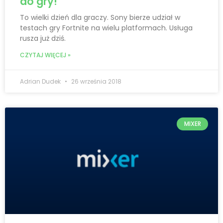
do gry!
To wielki dzień dla graczy. Sony bierze udział w
testach gry Fortnite na wielu platformach. Usługa
rusza już dziś.
CZYTAJ WIĘCEJ »
Adrian Dudek
26 września 2018
MIXER