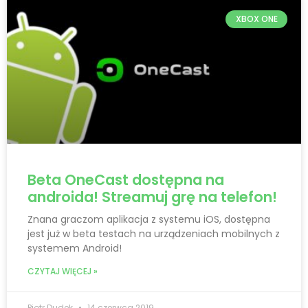
XBOX ONE
Beta OneCast dostępna na
androida! Streamuj grę na telefon!
Znana graczom aplikacja z systemu iOS, dostępna
jest już w beta testach na urządzeniach mobilnych z
systemem Android!
CZYTAJ WIĘCEJ »
Piotr Dudek
14 czerwca 2019