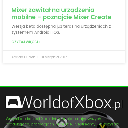
Mixer zawitał na urządzenia
mobilne – poznajcie Mixer Create
Wersja beta dostępna już teraz na urządzeniach z
systemem Android i iOS.
CZYTAJ WIĘCEJ »
Adrian Dudek
31 sierpnia 2017
Wszystko o konsoli Xbox. Informacje o najnowszych
produkcjach, promocjach, recenzje, livestreamy. To wszystko