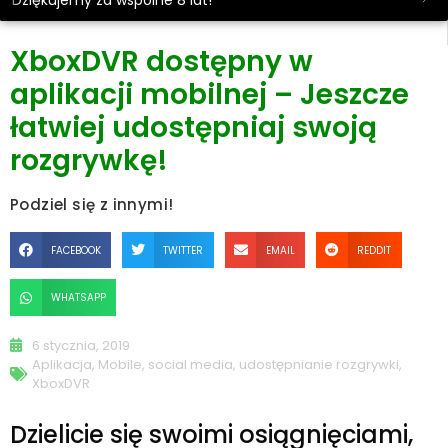
Dziękujemy za wspólne 8 lat!
XboxDVR dostępny w
aplikacji mobilnej – Jeszcze
łatwiej udostępniaj swoją
rozgrywkę!
Podziel się z innymi!
FACEBOOK
TWITTER
EMAIL
REDDIT
WHATSAPP
6 stycznia, 2019
Aplikacja
,
Mobile
,
social media
,
udostępnianie rozgrywki
,
XboxDVR
Dzielicie się swoimi osiągnięciami,