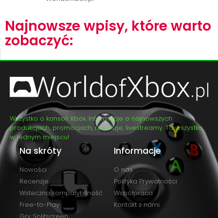
Najnowsze wpisy, które warto
zobaczyć:
Wszystko o konsoli Xbox. Informacje o najnowszych
produkcjach, promocjach, recenzje, livestreamy. To wszystko
w jednym miejscu!
Na skróty
Informacje
Nowości
O nas
Recenzje
Polityka Prywatności
Wsteczna kompatybilność
Współpraca
Free-to-Play
Kontakt z nami
Gry Splitscreen