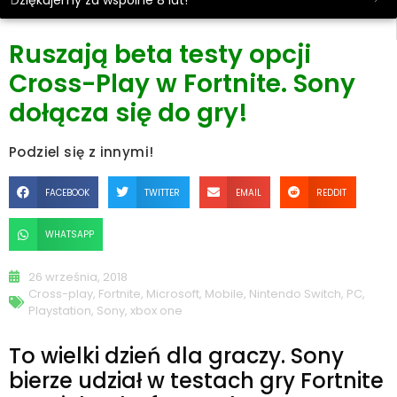
Dziękujemy za wspólne 8 lat!
Ruszają beta testy opcji
Cross-Play w Fortnite. Sony
dołącza się do gry!
Podziel się z innymi!
FACEBOOK
TWITTER
EMAIL
REDDIT
WHATSAPP
26 września, 2018
Cross-play
,
Fortnite
,
Microsoft
,
Mobile
,
Nintendo Switch
,
PC
,
Playstation
,
Sony
,
xbox one
To wielki dzień dla graczy. Sony
bierze udział w testach gry Fortnite