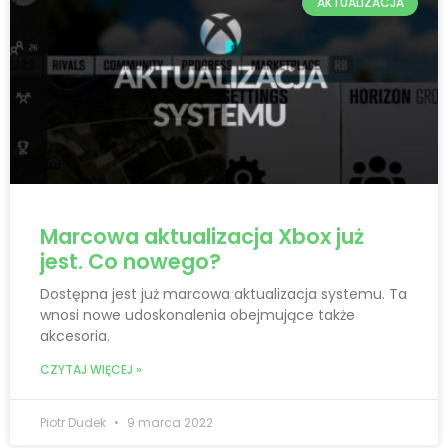
AKTUALIZACJA
Marcowa aktualizacja Xbox już
jest. Co nowego?
Dostępna jest już marcowa aktualizacja systemu. Ta
wnosi nowe udoskonalenia obejmujące także
akcesoria.
CZYTAJ WIĘCEJ »
Piotr Dudek
9 marca 2022