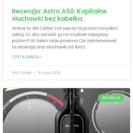
Recenzja: Astro A50. Kapitalne
słuchawki bez kabelka.
Granie to dla Ciebie coś więcej niż prosta rozrywka i
zależy Ci, aby wznieść ją na możliwie najwyższy
poziom? W takim razie powinna Cie zainteresować
ta recenzja oraz słuchawki od Astro.
CZYTAJ WIĘCEJ »
Piotr Dudek
8 maja 2020
RECENZJA