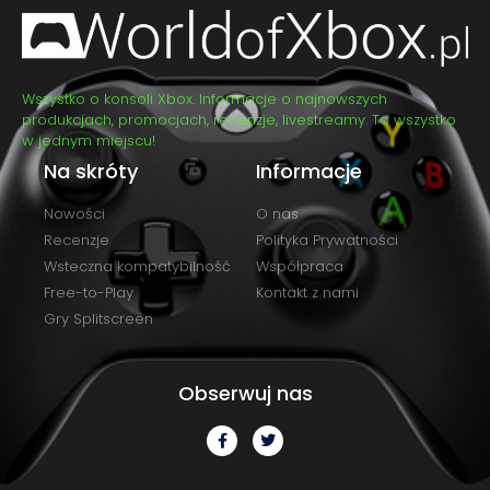
Wszystko o konsoli Xbox. Informacje o najnowszych
produkcjach, promocjach, recenzje, livestreamy. To wszystko
w jednym miejscu!
Na skróty
Informacje
Nowości
O nas
Recenzje
Polityka Prywatności
Wsteczna kompatybilność
Współpraca
Free-to-Play
Kontakt z nami
Gry Splitscreen
Obserwuj nas