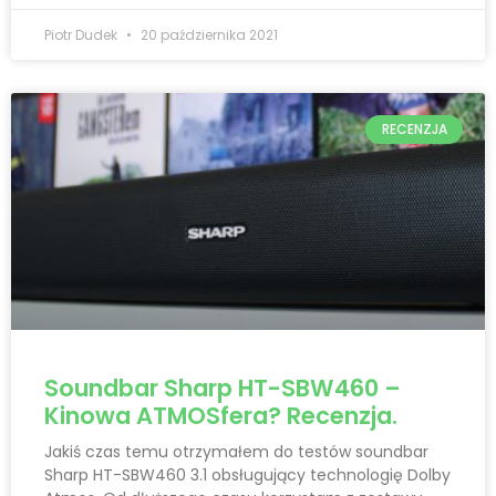
Piotr Dudek
20 października 2021
RECENZJA
Soundbar Sharp HT-SBW460 –
Kinowa ATMOSfera? Recenzja.
Jakiś czas temu otrzymałem do testów soundbar
Sharp HT-SBW460 3.1 obsługujący technologię Dolby