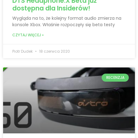
DTS Headphone:X Beta już
dostępna dla Insiderów!
Wygląda na to, że kolejny format audio zmierza na
konsole Xbox. Właśnie rozpoczęły się beta testy
CZYTAJ WIĘCEJ »
Piotr Dudek
18 czerwca 2020
RECENZJA