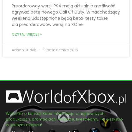
Preorderowcy wersji PS4 mają aktualnie możliwość
ogrywać betę nowego Call Of Duty. W nadchodzący
weekend udostępnione będą beta-testy także
dla preorderowców wersji na XOne.
CZYTAJ WIĘCEJ »
Adrian Dudek
19 października 2016
Wszystko o konsoli Xbox. Informacje o najnowszych
produkcjach, promocjach, recenzje, livestreamy. To wszystko
w jednym miejscu!