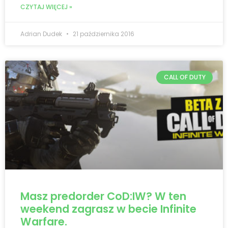
CZYTAJ WIĘCEJ »
Adrian Dudek
21 października 2016
CALL OF DUTY
Masz predorder CoD:IW? W ten
weekend zagrasz w becie Infinite
Warfare.