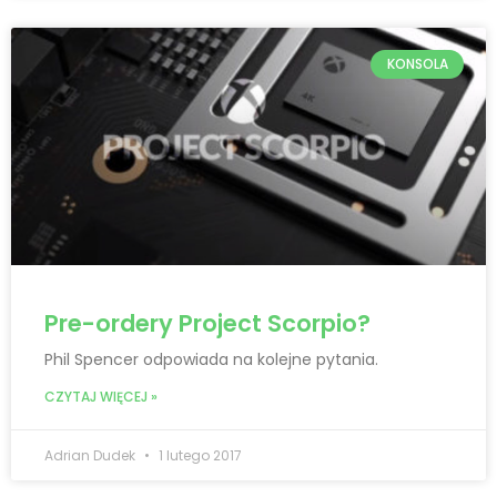
KONSOLA
Pre-ordery Project Scorpio?
Phil Spencer odpowiada na kolejne pytania.
CZYTAJ WIĘCEJ »
Adrian Dudek
1 lutego 2017