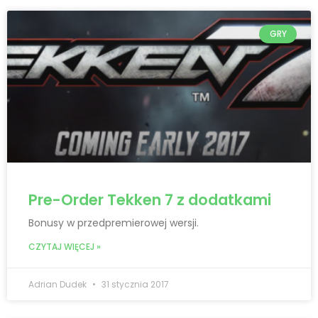
GRY
Pre-Order Tekken 7 z dodatkami
Bonusy w przedpremierowej wersji.
CZYTAJ WIĘCEJ »
Adrian Dudek
31 stycznia 2017