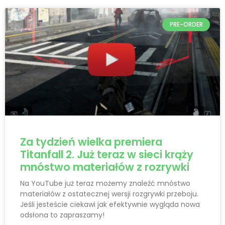
PRE-ORDER
Za tydzień wielka premiera
Titanfall 2. Już teraz w sieci krąży
mnóstwo materiałów z rozrywki
Na YouTube już teraz możemy znaleźć mnóstwo
materiałów z ostatecznej wersji rozgrywki przeboju.
Jeśli jesteście ciekawi jak efektywnie wygląda nowa
odsłona to zapraszamy!