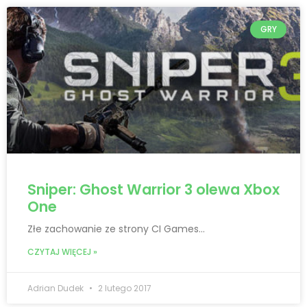
GRY
Sniper: Ghost Warrior 3 olewa Xbox
One
Złe zachowanie ze strony CI Games…
CZYTAJ WIĘCEJ »
Adrian Dudek
2 lutego 2017