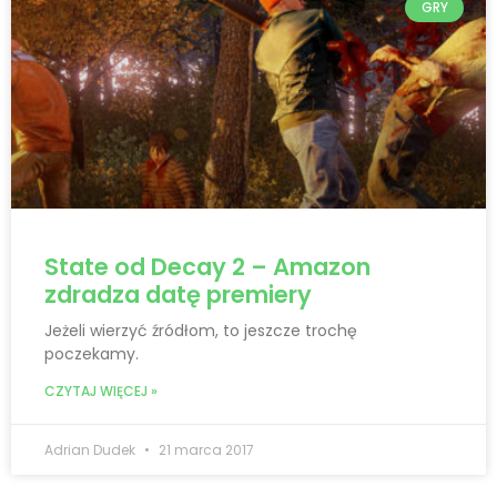
GRY
State od Decay 2 – Amazon
zdradza datę premiery
Jeżeli wierzyć źródłom, to jeszcze trochę
poczekamy.
CZYTAJ WIĘCEJ »
Adrian Dudek
21 marca 2017