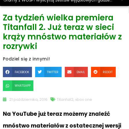
Gramy z WOŚP! Wylicytuj zestaw wyjątkowych gadżetów.
Za tydzień wielka premiera
Titanfall 2. Już teraz w sieci
krąży mnóstwo materiałów z
rozrywki
Podziel się z innymi!
FACEBOOK
TWITTER
EMAIL
REDDIT
WHATSAPP
21 października, 2016
Titanfall2
,
xbox one
Na YouTube już teraz możemy znaleźć
mnóstwo materiałów z ostatecznej wersji