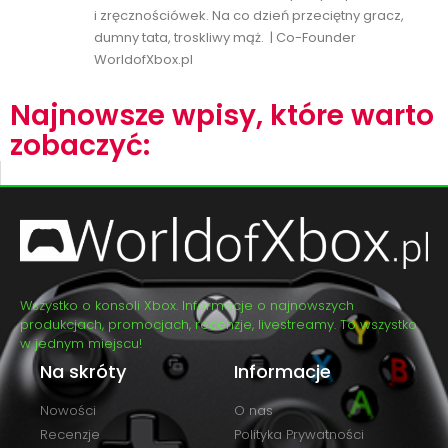
i zręcznościówek. Na co dzień przeciętny gracz,
dumny tata, troskliwy mąż. | Co-Founder
WorldofXbox.pl
Najnowsze wpisy, które warto
zobaczyć:
Wszystko o konsoli Xbox. Informacje o najnowszych
produkcjach, promocjach, recenzje, livestreamy. To wszystko
w jednym miejscu!
Na skróty
Informacje
Nowości
O nas
Recenzje
Polityka Prywatności