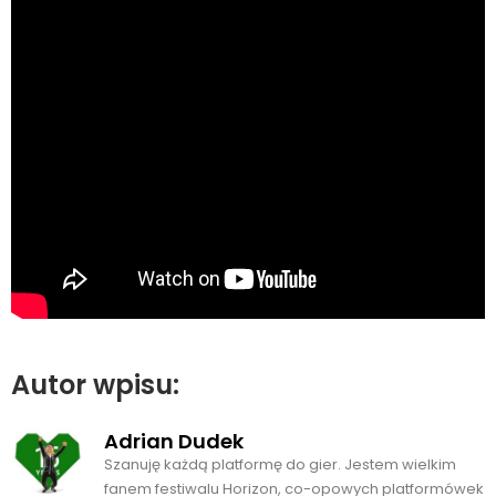
Autor wpisu:
Adrian Dudek
Szanuję każdą platformę do gier. Jestem wielkim
fanem festiwalu Horizon, co-opowych platformówek