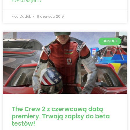
CZYTAJ WIĘCEJ »
Piotr Dudek
8 czerwca 2019
UBISOFT
The Crew 2 z czerwcową datą
premiery. Trwają zapisy do beta
testów!