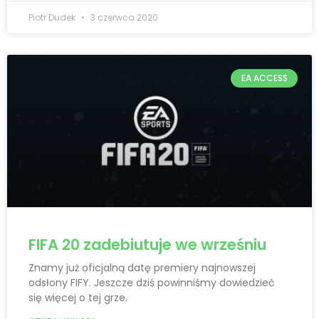
Piotr Dudek
3 czerwca 2020
EA ACCESS
FIFA 20 zadebiutuje we wrześniu
Znamy już oficjalną datę premiery najnowszej
odsłony FIFY. Jeszcze dziś powinniśmy dowiedzieć
się więcej o tej grze.