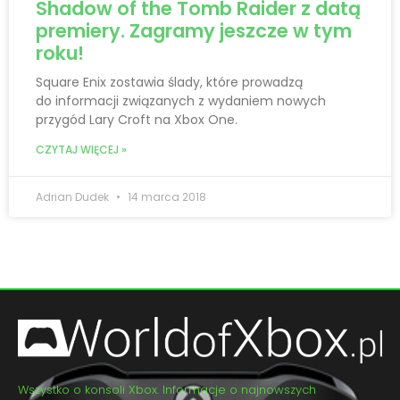
Shadow of the Tomb Raider z datą
premiery. Zagramy jeszcze w tym
roku!
Square Enix zostawia ślady, które prowadzą
do informacji związanych z wydaniem nowych
przygód Lary Croft na Xbox One.
CZYTAJ WIĘCEJ »
Adrian Dudek
14 marca 2018
Wszystko o konsoli Xbox. Informacje o najnowszych