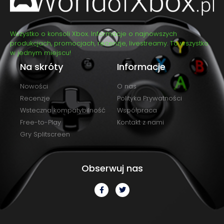
Wszystko o konsoli Xbox. Informacje o najnowszych
produkcjach, promocjach, recenzje, livestreamy. To wszystko
w jednym miejscu!
Na skróty
Informacje
Nowości
O nas
Recenzje
Polityka Prywatności
Wsteczna kompatybilność
Współpraca
Free-to-Play
Kontakt z nami
Gry Splitscreen
Obserwuj nas