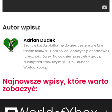
Autor wpisu:
Adrian Dudek
Szanuję każdą platformę do gier. Jestem wielkim
fanem festiwalu Horizon, co-opowych platformówek
i zręcznościówek. Na co dzień przeciętny gracz,
dumny tata, troskliwy mąż. | Co-Founder
WorldofXbox.pl
Najnowsze wpisy, które warto
zobaczyć: