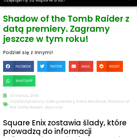
Dziękujemy za wspólne 8 lat!
Shadow of the Tomb Raider z
datą premiery. Zagramy
jeszcze w tym roku!
Podziel się z innymi!
FACEBOOK
TWITTER
EMAIL
REDDIT
WHATSAPP
14 marca, 2018
Crystal Dynamics
,
Data premiery
,
Eidos Montreal
,
Shadow of
the Tomb Raider
,
xbox one
Square Enix zostawia ślady, które
prowadzą do informacji