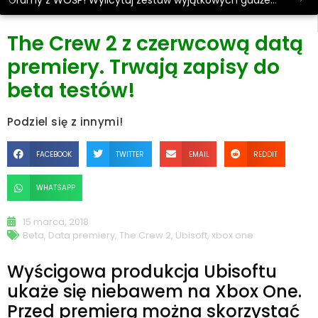
Gramy z WOŚP! Wylicytuj zestaw wyjątkowych gadżetów.
The Crew 2 z czerwcową datą
premiery. Trwają zapisy do
beta testów!
Podziel się z innymi!
FACEBOOK
TWITTER
EMAIL
REDDIT
WHATSAPP
15 marca, 2018
Beta
,
Data premiery
,
The Crew 2
,
Ubisoft
,
xbox one
Wyścigowa produkcja Ubisoftu
ukaże się niebawem na Xbox One.
Przed premierą można skorzystać