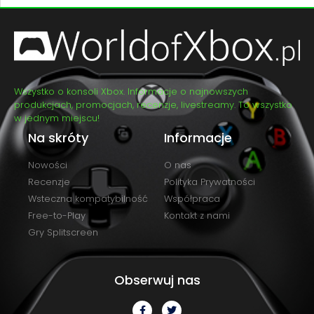
Wszystko o konsoli Xbox. Informacje o najnowszych
produkcjach, promocjach, recenzje, livestreamy. To wszystko
w jednym miejscu!
Na skróty
Informacje
Nowości
O nas
Recenzje
Polityka Prywatności
Wsteczna kompatybilność
Współpraca
Free-to-Play
Kontakt z nami
Gry Splitscreen
Obserwuj nas