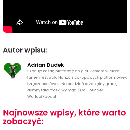
Autor wpisu:
Adrian Dudek
Szanuję każdą platformę do gier. Jestem wielkim
fanem festiwalu Horizon, co-opowych platformówek
i zręcznościówek. Na co dzień przeciętny gracz,
dumny tata, troskliwy mąż. | Co-Founder
WorldofXbox.pl
Najnowsze wpisy, które warto
zobaczyć: