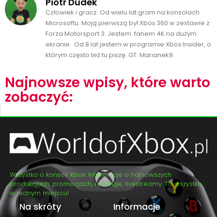
Piotr Dudek
Człowiek i gracz. Od wielu lat gram na konsolach
Microsoftu. Moją pierwszą był Xbox 360 w zestawie z
Forza Motorsport 3. Jestem fanem 4K na dużym
ekranie. Od 8 lat jestem w programie Xbox Insider, o
którym często też tu piszę. GT: Marianek9.
Najnowsze wpisy, które warto
zobaczyć:
Wszystko o konsoli Xbox. Informacje o najnowszych
produkcjach, promocjach, recenzje, livestreamy. To wszystko
w jednym miejscu!
Na skróty
Informacje