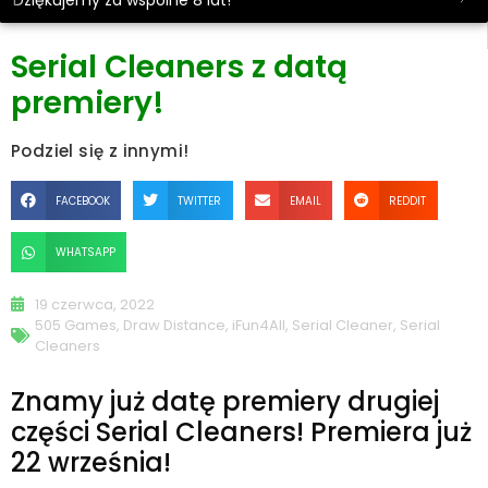
Dziękujemy za wspólne 8 lat!
Serial Cleaners z datą
premiery!
Podziel się z innymi!
FACEBOOK
TWITTER
EMAIL
REDDIT
WHATSAPP
19 czerwca, 2022
505 Games
,
Draw Distance
,
iFun4All
,
Serial Cleaner
,
Serial
Cleaners
Znamy już datę premiery drugiej
części Serial Cleaners! Premiera już
22 września!