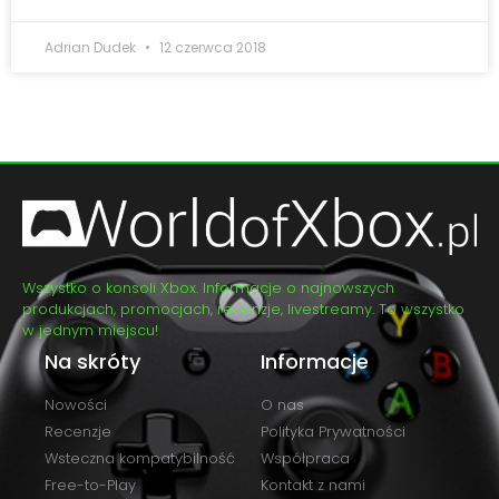
Adrian Dudek
12 czerwca 2018
Wszystko o konsoli Xbox. Informacje o najnowszych
produkcjach, promocjach, recenzje, livestreamy. To wszystko
w jednym miejscu!
Na skróty
Informacje
Nowości
O nas
Recenzje
Polityka Prywatności
Wsteczna kompatybilność
Współpraca
Free-to-Play
Kontakt z nami