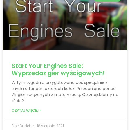
Start Your Engines Sale:
Wyprzedaż gier wyścigowych!
W tym tygodniu przygotowano coś specjalnie z
myślą o fanach czterech kółek. Przeceniono ponad
75 gier związanych z motoryzacją. Co znajdziemy na
liście?
CZYTAJ WIĘCEJ »
Piotr Dudek
18 sierpnia 2021