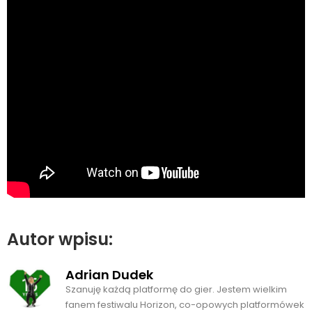
Autor wpisu:
Adrian Dudek
Szanuję każdą platformę do gier. Jestem wielkim
fanem festiwalu Horizon, co-opowych platformówek