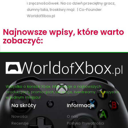
i zręcznościówek. Na co dzień przeciętny gracz,
dumny tata, troskliwy mąż. | Co-Founder
WorldofXbox.pl
Najnowsze wpisy, które warto
zobaczyć:
Wszystko o konsoli Xbox. Informacje o najnowszych
produkcjach, promocjach, recenzje, livestreamy. To wszystko
w jednym miejscu!
Na skróty
Informacje
Nowości
O nas
Recenzje
Polityka Prywatności