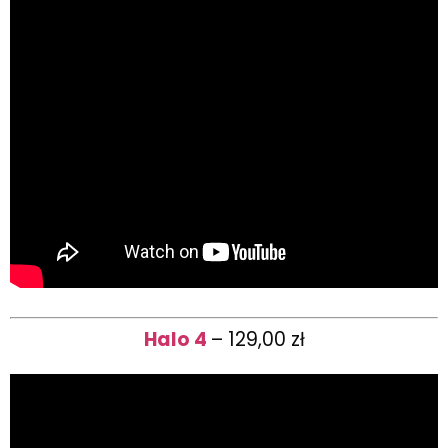
Halo 4
– 129,00 zł