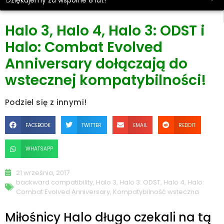
Dziękujemy za wspólne 8 lat!
Halo 3, Halo 4, Halo 3: ODST i
Halo: Combat Evolved
Anniversary dołączają do
wstecznej kompatybilności!
Podziel się z innymi!
FACEBOOK
TWITTER
EMAIL
REDDIT
WHATSAPP
21 września, 2017
backward compatibility
,
Halo 3
,
Halo 3: ODST
,
Halo 4
,
Halo:
Combat Evolved Anniversary
,
Kompatybilność wsteczna
Miłośnicy Halo długo czekali na tą