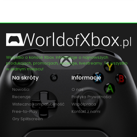
Wszystko o konsoli Xbox. Informacje o najnowszych
produkcjach, promocjach, recenzje, livestreamy. To wszystko
w jednym miejscu!
Na skróty
Informacje
Nowości
O nas
Recenzje
Polityka Prywatności
Wsteczna kompatybilność
Współpraca
Free-to-Play
Kontakt z nami
Gry Splitscreen