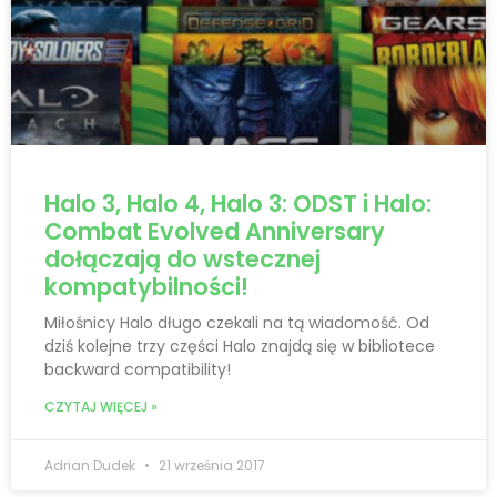
Halo 3, Halo 4, Halo 3: ODST i Halo:
Combat Evolved Anniversary
dołączają do wstecznej
kompatybilności!
Miłośnicy Halo długo czekali na tą wiadomość. Od
dziś kolejne trzy części Halo znajdą się w bibliotece
backward compatibility!
CZYTAJ WIĘCEJ »
Adrian Dudek
21 września 2017