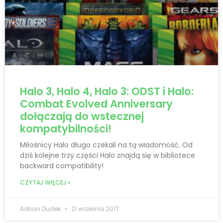
Halo 3, Halo 4, Halo 3: ODST i Halo:
Combat Evolved Anniversary
dołączają do wstecznej
kompatybilności!
Miłośnicy Halo długo czekali na tą wiadomość. Od
dziś kolejne trzy części Halo znajdą się w bibliotece
backward compatibility!
CZYTAJ WIĘCEJ »
Adrian Dudek
21 września 2017