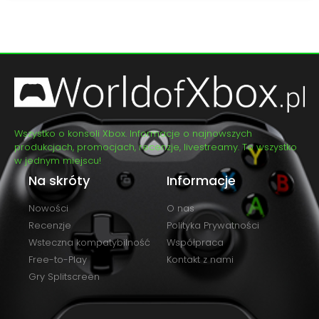
Wszystko o konsoli Xbox. Informacje o najnowszych
produkcjach, promocjach, recenzje, livestreamy. To wszystko
w jednym miejscu!
Na skróty
Informacje
Nowości
O nas
Recenzje
Polityka Prywatności
Wsteczna kompatybilność
Współpraca
Free-to-Play
Kontakt z nami
Gry Splitscreen