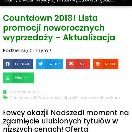
Gramy z WOŚP! Wylicytuj zestaw wyjątkowych gadżetów.
Countdown 2018! Lista
promocji noworocznych
wyprzedaży – Aktualizacja
Podziel się z innymi!
FACEBOOK
TWITTER
EMAIL
REDDIT
WHATSAPP
22 grudnia, 2017
Countdown 2018
,
promocje
,
Xbox 60
,
xbox one
,
Xbox Store
Łowcy okazji! Nadszedł moment na
zgarnięcie ulubionych tytułów w
niższych cenach! Oferta