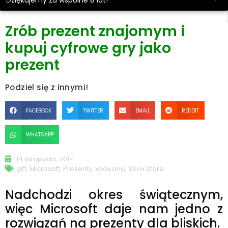
Dziękujemy za wspólne 8 lat!
Zrób prezent znajomym i
kupuj cyfrowe gry jako
prezent
Podziel się z innymi!
FACEBOOK
TWITTER
EMAIL
REDDIT
WHATSAPP
14 listopada, 2017
gift
,
Microsoft
,
Prezenty
,
xbox one
,
Xbox Store
Nadchodzi okres świątecznym,
więc Microsoft daje nam jedno z
rozwiązań na prezenty dla bliskich.