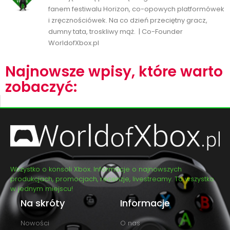
fanem festiwalu Horizon, co-opowych platformówek
i zręcznościówek. Na co dzień przeciętny gracz,
dumny tata, troskliwy mąż. | Co-Founder
WorldofXbox.pl
Najnowsze wpisy, które warto
zobaczyć:
Wszystko o konsoli Xbox. Informacje o najnowszych
produkcjach, promocjach, recenzje, livestreamy. To wszystko
w jednym miejscu!
Na skróty
Informacje
Nowości
O nas