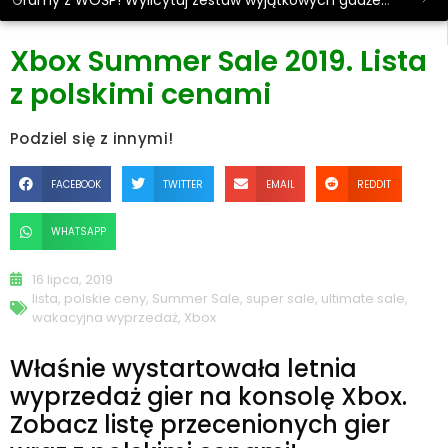
Gramy z WOŚP! Wylicytuj zestaw wyjątkowych gadżetów.
Xbox Summer Sale 2019. Lista
z polskimi cenami
Podziel się z innymi!
FACEBOOK
TWITTER
EMAIL
REDDIT
WHATSAPP
16 lipca, 2019
lista
,
polskie ceny
,
Summer Sale
,
super sale
,
ultimate sale
,
wakacyjna wyprzedaż
,
Xbox
Właśnie wystartowała letnia
wyprzedaż gier na konsolę Xbox.
Zobacz listę przecenionych gier