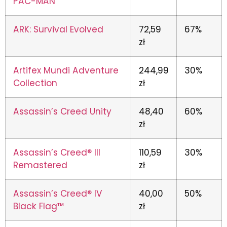
PAC-MAN
ARK: Survival Evolved
72,59
67%
zł
Artifex Mundi Adventure
244,99
30%
Collection
zł
Assassin’s Creed Unity
48,40
60%
zł
Assassin’s Creed® III
110,59
30%
Remastered
zł
Assassin’s Creed® IV
40,00
50%
Black Flag™
zł