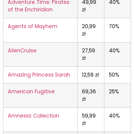
Adventure Time: Pirates
49,99
40%
of the Enchiridion
zł
Agents of Mayhem
20,99
70%
zł
AlienCruise
27,59
40%
zł
Amazing Princess Sarah
12,59 zł
50%
American Fugitive
69,36
25%
zł
Amnesia: Collection
59,99
40%
zł