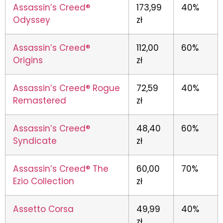
Assassin’s Creed®
173,99
40%
Odyssey
zł
Assassin’s Creed®
112,00
60%
Origins
zł
Assassin’s Creed® Rogue
72,59
40%
Remastered
zł
Assassin’s Creed®
48,40
60%
Syndicate
zł
Assassin’s Creed® The
60,00
70%
Ezio Collection
zł
Assetto Corsa
49,99
40%
zł