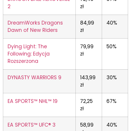
2
zł
DreamWorks Dragons
84,99
40%
Dawn of New Riders
zł
Dying Light: The
79,99
50%
Following: Edycja
zł
Rozszerzona
DYNASTY WARRIORS 9
143,99
30%
zł
EA SPORTS™ NHL™ 19
72,25
67%
zł
EA SPORTS™ UFC® 3
58,99
40%