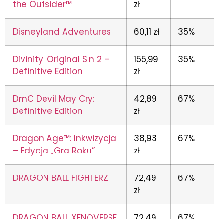
the Outsider™
zł
Disneyland Adventures
60,11 zł
35%
Divinity: Original Sin 2 –
155,99
35%
Definitive Edition
zł
DmC Devil May Cry:
42,89
67%
Definitive Edition
zł
Dragon Age™: Inkwizycja
38,93
67%
– Edycja „Gra Roku”
zł
DRAGON BALL FIGHTERZ
72,49
67%
zł
DRAGON BALL XENOVERSE
72,49
67%