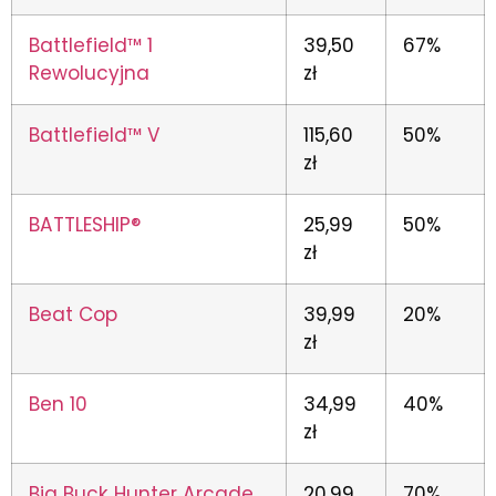
Battlefield™ 1
39,50
67%
Rewolucyjna
zł
Battlefield™ V
115,60
50%
zł
BATTLESHIP®
25,99
50%
zł
Beat Cop
39,99
20%
zł
Ben 10
34,99
40%
zł
Big Buck Hunter Arcade
20,99
70%