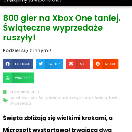
Dziękujemy za wspólne 8 lat!
800 gier na Xbox One taniej.
Świąteczne wyprzedaże
ruszyły!
Podziel się z innymi!
FACEBOOK
TWITTER
EMAIL
REDDIT
WHATSAPP
21 grudnia, 2018
countownsale
,
Sale
,
świąteczna wyprzedaż
,
święta
,
taniej
,
Wyprzedaż
Święta zbliżają się wielkimi krokami, a
Microsoft wystartował trwającą dwa