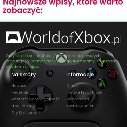
Najnowsze wpisy, które warto
zobaczyć:
Wszystko o konsoli Xbox. Informacje o najnowszych
produkcjach, promocjach, recenzje, livestreamy. To wszystko
w jednym miejscu!
Na skróty
Informacje
Nowości
O nas
Recenzje
Polityka Prywatności
Wsteczna kompatybilność
Współpraca
Free-to-Play
Kontakt z nami
Gry Splitscreen