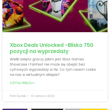
Xbox Deals Unlocked -Blisko 750
pozycji na wyprzedaży
Wielki święto graczy jakim jest Xbox Games
Showcase i FanFest nie może się obejść bez
cyfrowych wyprzedaży w tle. Co tym razem czeka
na nas w wirtualnym sklepie?
CZYTAJ WIĘCEJ »
Piotr Dudek
8 czerwca 2023