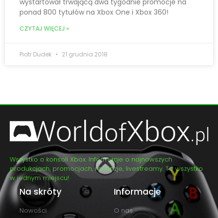
wystartował trwającą dwa tygodnie promocje na
ponad 800 tytułów na Xbox One i Xbox 360!
CZYTAJ WIĘCEJ »
Piotr Dudek
21 grudnia 2018
Wszystko o konsoli Xbox. Informacje o najnowszych
produkcjach, promocjach, recenzje, livestreamy. To wszystko
w jednym miejscu!
Na skróty
Informacje
Nowości
O nas