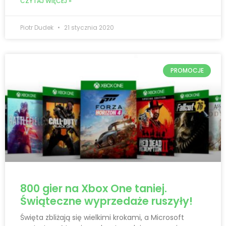
CZYTAJ WIĘCEJ »
Piotr Dudek
21 stycznia 2020
PROMOCJE
800 gier na Xbox One taniej.
Świąteczne wyprzedaże ruszyły!
Święta zbliżają się wielkimi krokami, a Microsoft