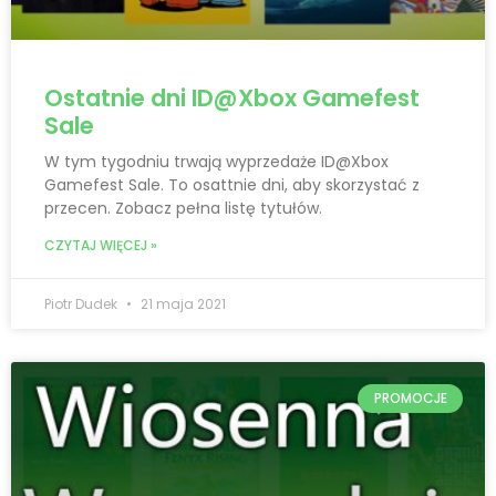
Ostatnie dni ID@Xbox Gamefest
Sale
W tym tygodniu trwają wyprzedaże ID@Xbox
Gamefest Sale. To osattnie dni, aby skorzystać z
przecen. Zobacz pełna listę tytułów.
CZYTAJ WIĘCEJ »
Piotr Dudek
21 maja 2021
PROMOCJE