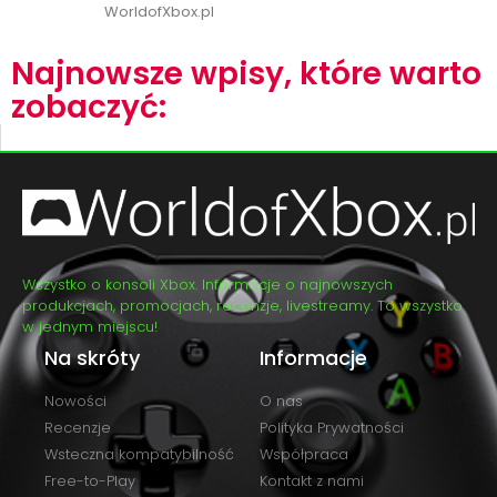
WorldofXbox.pl
Najnowsze wpisy, które warto
zobaczyć:
Wszystko o konsoli Xbox. Informacje o najnowszych
produkcjach, promocjach, recenzje, livestreamy. To wszystko
w jednym miejscu!
Na skróty
Informacje
Nowości
O nas
Recenzje
Polityka Prywatności
Wsteczna kompatybilność
Współpraca
Free-to-Play
Kontakt z nami