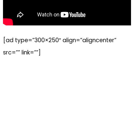
[ad type=”300×250″ align=”aligncenter”
src=”” link=””]