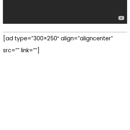
[ad type=”300×250″ align=”aligncenter”
src=”” link=””]