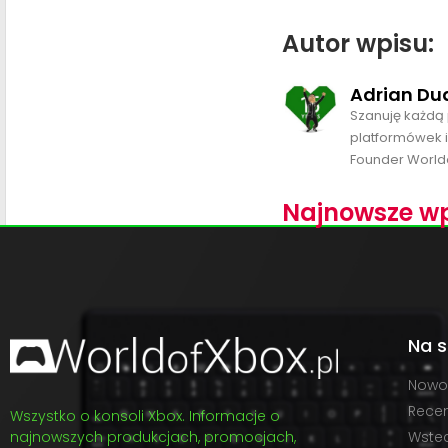
Autor wpisu:
Adrian Du
Szanuję każdą 
platformówek i
Founder World
Najnowsze wp
Na s
Nowo
Recen
Wszystko o konsoli Xbox. Informacje o
najnowszych produkcjach, promocjach,
Wste