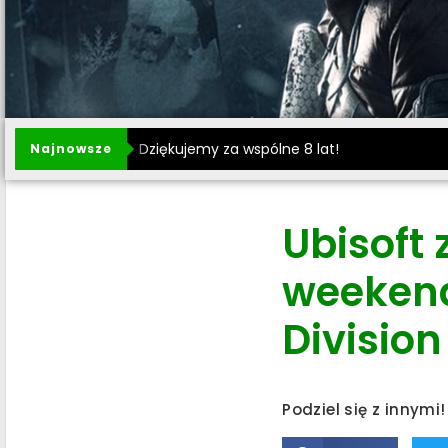
Dziękujemy za wspólne 8 lat!
Najnowsze
Ubisoft
weekend
Division
Podziel się z innymi!