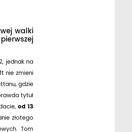
wej walki
pierwszej
2, jednak na
t nie zmieni
ttanu, gdzie
prawda tytuł
dacie,
od 13
anie złotego
iowych. Tom