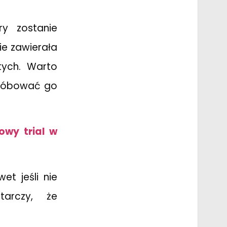
y zostanie
ie zawierała
tych. Warto
próbować go
owy trial w
et jeśli nie
arczy, że