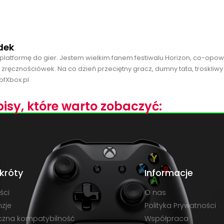
dek
platformę do gier. Jestem wielkim fanem festiwalu Horizon, co-opo
 zręcznościówek. Na co dzień przeciętny gracz, dumny tata, troskliwy
ofXbox.pl
isy, które warto zobaczyć:
króty
Informacje
ści
O nas
zje
Polityka Prywatności
czna kompatybilność
Współpraca