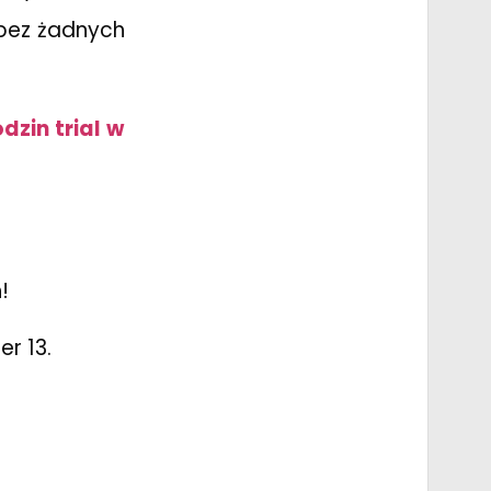
 bez żadnych
zin trial w
!
r 13.