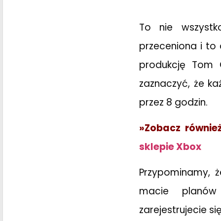
To nie wszystk
przeceniona i to 
produkcję Tom C
zaznaczyć, że k
przez 8 godzin.
»Zobacz równie
sklepie Xbox
Przypominamy, że
macie planów
zarejestrujecie s