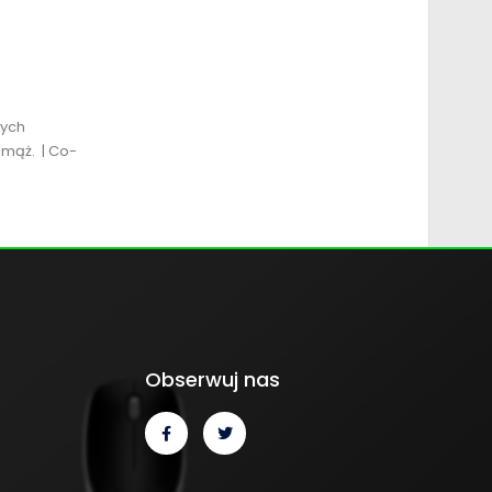
wych
 mąż. | Co-
Obserwuj nas