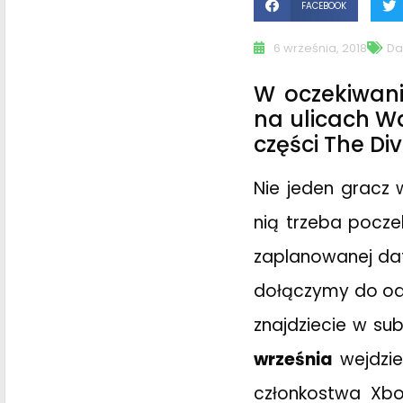
FACEBOOK
6 września, 2018
Da
W oczekiwani
na ulicach W
części The Div
Nie jeden gracz 
nią trzeba poczek
zaplanowanej dat
dołączymy do odd
znajdziecie w sub
września
wejdzie
członkostwa Xbo