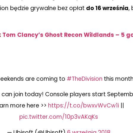
sion będzie grywalne bez opłat
do 16 września
,
:
Tom Clancy’s Ghost Recon Wildlands – 5 god
weekends are coming to
#TheDivision
this month
 can join today! Console players start Septembe
arn more here >>
https://t.co/bwxvWvCw1i
||
pic.twitter.com/10p3vAKqKs
— Ubisoft (@Ubisoft)
6 września 2018