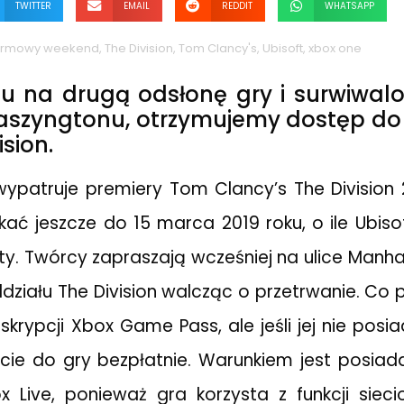
TWITTER
EMAIL
REDDIT
WHATSAPP
rmowy weekend
,
The Division
,
Tom Clancy's
,
Ubisoft
,
xbox one
u na drugą odsłonę gry i surwiwalo
aszyngtonu, otrzymujemy dostęp do 
ision.
wypatruje premiery Tom Clancy’s The Division 
ać jeszcze do 15 marca 2019 roku, o ile Ubisof
y. Twórcy zapraszają wcześniej na ulice Manha
ziału The Division walcząc o przetrwanie. Co 
skrypcji Xbox Game Pass, ale jeśli jej nie posia
cie do gry bezpłatnie. Warunkiem jest posiad
x Live, ponieważ gra korzysta z funkcji siec