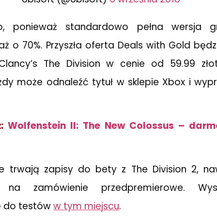
o, ponieważ standardowo pełna wersja gr
aż o 70%. Przyszła oferta Deals with Gold będz
lancy’s The Division w cenie od 59.99 zło
ażdy może odnaleźć tytuł w sklepie Xbox i wy
ż:
Wolfenstein II: The New Colossus – darm
 trwają zapisy do bety z The Division 2, naw
 na zamówienie przedpremierowe. Wyst
ię do testów
w tym miejscu
.