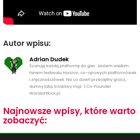
Autor wpisu:
Adrian Dudek
Szanuję każdą platformę do gier. Jestem wielkim
fanem festiwalu Horizon, co-opowych platformówek
i zręcznościówek. Na co dzień przeciętny gracz,
dumny tata, troskliwy mąż. | Co-Founder
WorldofXbox.pl
Najnowsze wpisy, które warto
zobaczyć: