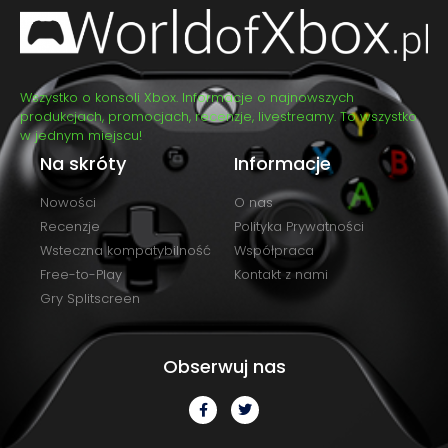
Wszystko o konsoli Xbox. Informacje o najnowszych
produkcjach, promocjach, recenzje, livestreamy. To wszystko
w jednym miejscu!
Na skróty
Informacje
Nowości
O nas
Recenzje
Polityka Prywatności
Wsteczna kompatybilność
Współpraca
Free-to-Play
Kontakt z nami
Gry Splitscreen
Obserwuj nas