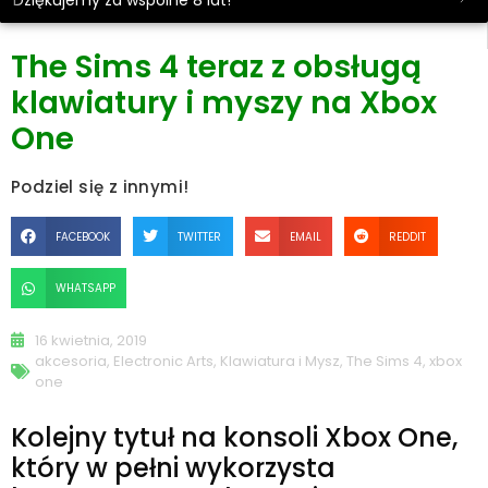
Dziękujemy za wspólne 8 lat!
The Sims 4 teraz z obsługą
klawiatury i myszy na Xbox
One
Podziel się z innymi!
FACEBOOK
TWITTER
EMAIL
REDDIT
WHATSAPP
16 kwietnia, 2019
akcesoria
,
Electronic Arts
,
Klawiatura i Mysz
,
The Sims 4
,
xbox
one
Kolejny tytuł na konsoli Xbox One,
który w pełni wykorzysta