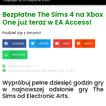
Dziękujemy za wspólne 8 lat!
Bezpłatne The Sims 4 na Xbox
One już teraz w EA Access!
Podziel się z innymi!
FACEBOOK
TWITTER
EMAIL
REDDIT
WHATSAPP
8 listopada, 2017
ea access
,
Electronic Arts
,
Maxis
,
The Sims 4
Wypróbuj pełne dziesięć godzin gry
w najnowszej odsłonie gry The
Sims od Electronic Arts.