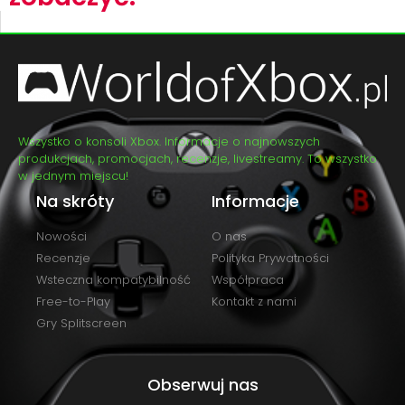
Wszystko o konsoli Xbox. Informacje o najnowszych
produkcjach, promocjach, recenzje, livestreamy. To wszystko
w jednym miejscu!
Na skróty
Informacje
Nowości
O nas
Recenzje
Polityka Prywatności
Wsteczna kompatybilność
Współpraca
Free-to-Play
Kontakt z nami
Gry Splitscreen
Obserwuj nas