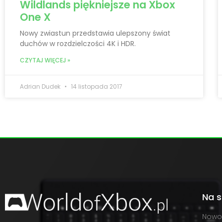
Wildlands piękniejsze na Xbox
One X
Nowy zwiastun przedstawia ulepszony świat
duchów w rozdzielczości 4K i HDR.
CZYTAJ WIĘCEJ »
Adrian Dudek
14 listopada 2017
Na s
Nowo