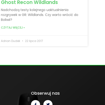
Ghost Recon Wildlands
Nadchodzą testy kolejnego uaktualnienia
rozgrywek w GR: Wildlands. Czy warto wrócić do
Boliwii?
CZYTAJ WIĘCEJ »
Adrian Dudek
22 lipca 2017
Obserwuj nas