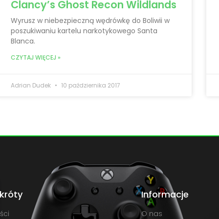
Clancy’s Ghost Recon Wildlands
Wyrusz w niebezpieczną wędrówkę do Boliwii w
poszukiwaniu kartelu narkotykowego Santa
Blanca.
CZYTAJ WIĘCEJ »
Adrian Dudek
10 października 2017
króty
Informacje
ści
O nas