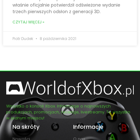
właśnie oficjalnie potwierdził odświeżone wydanie
trzech pierwszych odsłon z generacji 3D.
CZYTAJ WIĘCEJ »
Piotr Dudek
8 października 2021
Wszystko o konsoli Xbox. Informacje o najnowszych
produkcjach, promocjach, recenzje, livestreamy. To wszystko
w jednym miejscu!
Na skróty
Informacje
Nowości
O nas