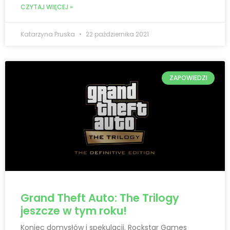
CZYTAJ WIĘCEJ »
Katarzyna Pruska
22 października 2021
ZAPOWIEDZI
Grand Theft Auto: The Trilogy
jeszcze w tym roku!
Koniec domysłów i spekulacji. Rockstar Games