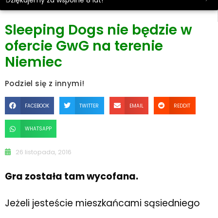
Dziękujemy za wspólne 8 lat!
Sleeping Dogs nie będzie w
ofercie GwG na terenie
Niemiec
Podziel się z innymi!
FACEBOOK
TWITTER
EMAIL
REDDIT
WHATSAPP
26 listopada, 2016
Gra została tam wycofana.
Jeżeli jesteście mieszkańcami sąsiedniego