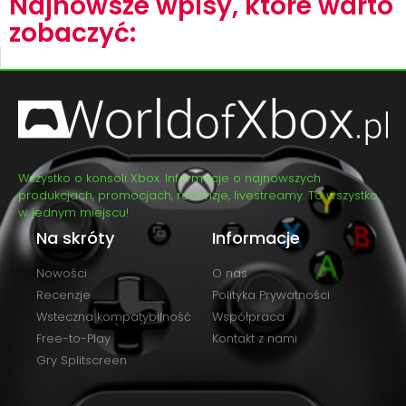
Najnowsze wpisy, które warto
zobaczyć:
Wszystko o konsoli Xbox. Informacje o najnowszych
produkcjach, promocjach, recenzje, livestreamy. To wszystko
w jednym miejscu!
Na skróty
Informacje
Nowości
O nas
Recenzje
Polityka Prywatności
Wsteczna kompatybilność
Współpraca
Free-to-Play
Kontakt z nami
Gry Splitscreen