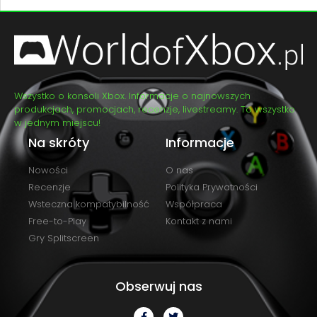
Wszystko o konsoli Xbox. Informacje o najnowszych
produkcjach, promocjach, recenzje, livestreamy. To wszystko
w jednym miejscu!
Na skróty
Informacje
Nowości
O nas
Recenzje
Polityka Prywatności
Wsteczna kompatybilność
Współpraca
Free-to-Play
Kontakt z nami
Gry Splitscreen
Obserwuj nas