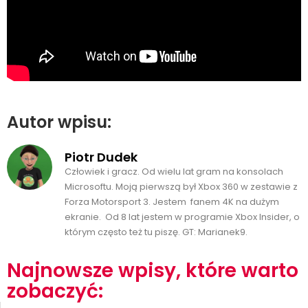
Autor wpisu:
Piotr Dudek
Człowiek i gracz. Od wielu lat gram na konsolach
Microsoftu. Moją pierwszą był Xbox 360 w zestawie z
Forza Motorsport 3. Jestem fanem 4K na dużym
ekranie. Od 8 lat jestem w programie Xbox Insider, o
którym często też tu piszę. GT: Marianek9.
Najnowsze wpisy, które warto
zobaczyć: