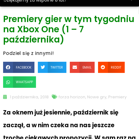
Dziękujemy za wspólne 8 lat!
Premiery gier w tym tygodniu
na Xbox One (1 – 7
października)
Podziel się z innymi!
FACEBOOK
TWITTER
EMAIL
REDDIT
WHATSAPP
1 października, 2018
forza horizon
,
Nowe gry
,
Premiery
Za oknem już jesiennie, październik się
zaczął, a w nim czeka na nas jeszcze
trochę ciekawych propozycji. W sam raz na