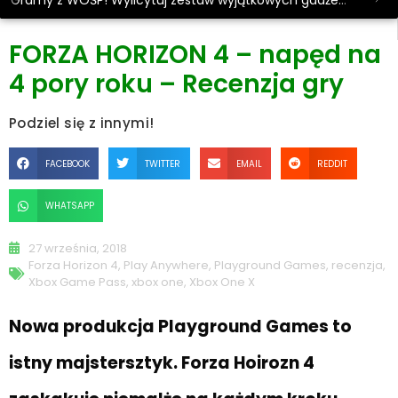
Gramy z WOŚP! Wylicytuj zestaw wyjątkowych gadżetów.
FORZA HORIZON 4 – napęd na
4 pory roku – Recenzja gry
Podziel się z innymi!
FACEBOOK
TWITTER
EMAIL
REDDIT
WHATSAPP
27 września, 2018
Forza Horizon 4
,
Play Anywhere
,
Playground Games
,
recenzja
,
Xbox Game Pass
,
xbox one
,
Xbox One X
Nowa produkcja Playground Games to
istny majstersztyk. Forza Hoirozn 4