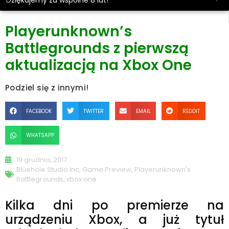
Dziękujemy za wspólne 8 lat!
Playerunknown’s
Battlegrounds z pierwszą
aktualizacją na Xbox One
Podziel się z innymi!
FACEBOOK
TWITTER
EMAIL
REDDIT
WHATSAPP
19 grudnia, 2017
Bluehole Studio Inc
,
Game Preview
,
Playerunknown's
Battlegrounds
,
xbox one
Kilka dni po premierze na
urządzeniu Xbox, a już tytuł