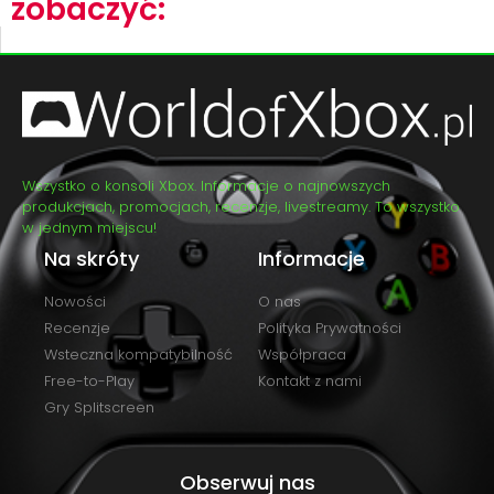
zobaczyć:
Wszystko o konsoli Xbox. Informacje o najnowszych
produkcjach, promocjach, recenzje, livestreamy. To wszystko
w jednym miejscu!
Na skróty
Informacje
Nowości
O nas
Recenzje
Polityka Prywatności
Wsteczna kompatybilność
Współpraca
Free-to-Play
Kontakt z nami
Gry Splitscreen
Obserwuj nas