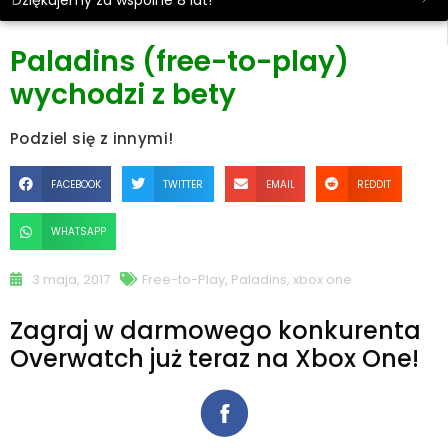
Dziękujemy za wspólne 8 lat!
Paladins (free-to-play)
wychodzi z bety
Podziel się z innymi!
FACEBOOK
TWITTER
EMAIL
REDDIT
WHATSAPP
3 maja, 2017
Free-to-Play
,
Paladins
,
xbox one
Zagraj w darmowego konkurenta
Overwatch już teraz na Xbox One!