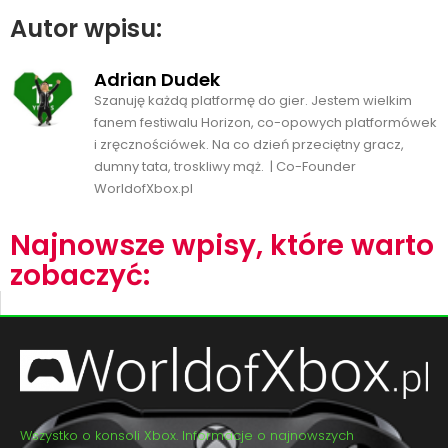
Autor wpisu:
Adrian Dudek
Szanuję każdą platformę do gier. Jestem wielkim
fanem festiwalu Horizon, co-opowych platformówek
i zręcznościówek. Na co dzień przeciętny gracz,
dumny tata, troskliwy mąż. | Co-Founder
WorldofXbox.pl
Najnowsze wpisy, które warto
zobaczyć:
Wszystko o konsoli Xbox. Informacje o najnowszych