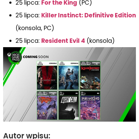
25 lipca:
For the King
(PC)
25 lipca:
Killer Instinct: Definitive Edition
(konsola, PC)
25 lipca:
Resident Evil 4
(konsola)
Autor wpisu: