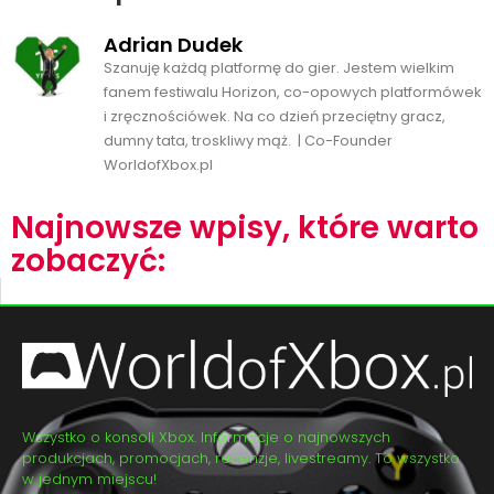
Adrian Dudek
Szanuję każdą platformę do gier. Jestem wielkim
fanem festiwalu Horizon, co-opowych platformówek
i zręcznościówek. Na co dzień przeciętny gracz,
dumny tata, troskliwy mąż. | Co-Founder
WorldofXbox.pl
Najnowsze wpisy, które warto
zobaczyć:
Wszystko o konsoli Xbox. Informacje o najnowszych
produkcjach, promocjach, recenzje, livestreamy. To wszystko
w jednym miejscu!