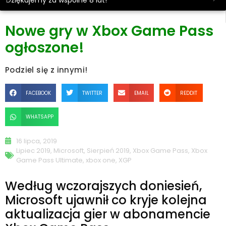
Dziękujemy za wspólne 8 lat!
Nowe gry w Xbox Game Pass
ogłoszone!
Podziel się z innymi!
FACEBOOK
TWITTER
EMAIL
REDDIT
WHATSAPP
16 lipca, 2019
Lipiec 2019
,
Microsoft
,
Sierpień 2019
,
Xbox Game Pass
,
Xbox
Game Pass Ultimate
,
xbox one
,
XGP
Według wczorajszych doniesień,
Microsoft ujawnił co kryje kolejna
aktualizacja gier w abonamencie